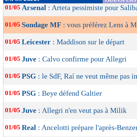
de
01/05
Arsenal
: Arteta pessimiste pour Salib
lecture
01/05
Sondage MF
: vous préférez Lens à 
OK
01/05
Leicester
: Maddison sur le départ
01/05
Juve
: Calvo confirme pour Allegri
01/05
PSG
: le SdF, Raí ne veut même pas i
01/05
PSG
: Beye défend Galtier
01/05
Juve
: Allegri n'en veut pas à Milik
01/05
Real
: Ancelotti prépare l'après-Benz