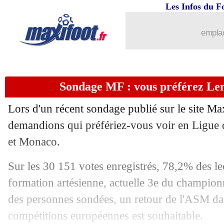
Les Infos du F
...
brèves d'AUJOURD'HUI ( 7 août 202
emplac
...
Liste des brèves du mar. 2 mai 2023
01/05
Man City
: rebondissement pour Gün
Sondage MF : vous préférez Le
01/05
L2
: Sochaux dit adieu à la montée
Lors d'un récent sondage publié sur le site Ma
01/05
PSG
: le CUP hausse le ton !
demandions qui préfériez-vous voir en Ligue
et Monaco.
01/05
Nantes
: la mise au point de Komboua
Sur les 30 151 votes enregistrés, 78,2% des le
01/05
Barça
: le tout jeune Yamal va prolon
formation artésienne, actuelle 3e du champio
des personnes sondées, un retour de l'ASM dan
01/05
PSG
: Soler, une consigne des dirigean
compétitions européennes est souhaitable.