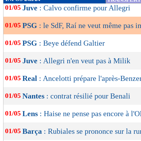
de
01/05
Juve
: Calvo confirme pour Allegri
lecture
01/05
PSG
: le SdF, Raí ne veut même pas i
OK
01/05
PSG
: Beye défend Galtier
01/05
Juve
: Allegri n'en veut pas à Milik
01/05
Real
: Ancelotti prépare l'après-Benz
01/05
Nantes
: contrat résilié pour Benali
01/05
Lens
: Haise ne pense pas encore à l'
01/05
Barça
: Rubiales se prononce sur la r