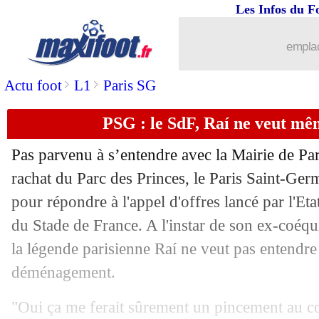
Les Infos du F
01/05
L2
: Sochaux dit adieu à la montée
emplac
01/05
PSG
: le CUP hausse le ton !
>
>
Actu foot
L1
Paris SG
01/05
Nantes
: la mise au point de Komboua
PSG : le SdF, Raí ne veut mê
01/05
Barça
: le tout jeune Yamal va prolon
Pas parvenu à s’entendre avec la Mairie de Par
01/05
PSG
: Soler, une consigne des dirigean
rachat du Parc des Princes, le Paris Saint-Ger
pour répondre à l'appel d'offres lancé par l'Eta
01/05
Brest
: Loïc Rémy en progrès mais...
du Stade de France. A l'instar de son ex-coéqu
la légende parisienne Raí ne veut pas entendre 
01/05
Monaco
: deux coups durs contre Lill
déménagement.
01/05
Real
: nouvelles rassurantes pour Mod
"Oui ça me ferait sûrement un pincement au cœ