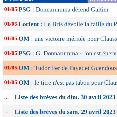
de
01/05
PSG
: Donnarumma défend Galtier
lecture
OK
01/05
Lorient
: Le Bris dévoile la faille du
01/05
OM
: une victoire méritée pour Clauss
01/05
PSG
: G. Donnarumma - "on est énerv
01/05
OM
: Tudor fier de Payet et Guendouz
01/05
OM
: le titre n'est pas tabou pour Clau
...
Liste des brèves du dim. 30 avril 2023
...
Liste des brèves du sam. 29 avril 2023