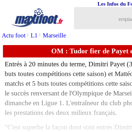
Les Infos du F
01/05
Lens
: Haise ne pense pas encore à l'
emplac
01/05
Barça
: Rubiales se prononce sur la r
>
>
Actu foot
L1
Marseille
01/05
Lorient
: Mvogo raconte le but gag d
OM : Tudor fier de Payet 
01/05
Barça
: la Liga intransigeante
Entrés à 20 minutes du terme, Dimitri
Payet
(3
buts toutes compétitions cette saison) et Matt
01/05
PFC
: Laurey va partir
matchs et 5 buts toutes compétitions cette sais
01/05
le succès renversant de l'Olympique de Marseil
PSG
: la différence avec City selon Pi
dimanche en Ligue 1. L'entraîneur du club pho
01/05
PHOTO
: les fans du PSG, le message
les prestations des deux milieux français.
01/05
Man City
: B. Silva compare Håland 
"C'est superbe la façon dont sont entrés Dimitri