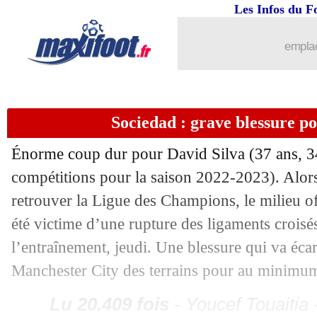
Les Infos du F
21/07
PSG
: Kaïs Anelka intègre le centre d
emplac
21/07
OM
: Twitter rend hommage à Payet
21/07
OM
: l'émotion de Payet
Sociedad : grave blessure p
21/07
OM
: Payet, c'est terminé ! (officiel)
Énorme coup dur pour David
Silva
(37 ans, 3
compétitions pour la saison 2022-2023). Alors 
21/07
OM
: le TAS lève l'interdiction de re
retrouver la Ligue des Champions, le milieu of
été victime d’une rupture des ligaments crois
21/07
Lorient
: Le Bris justifie le choix Me
l’entraînement, jeudi. Une blessure qui va écar
21/07
Milan
: ça brûle pour Okafor !
Manchester City des terrains pour au minimu
Lu 20.409 fois
- Youcef Touaitia 
21/07
PSG
: Donnarumma ira au Japon