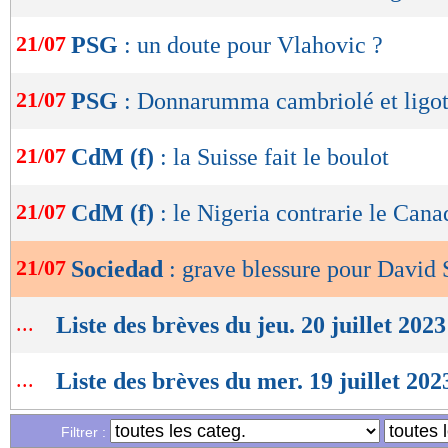
OK
21/07
PSG
: un doute pour Vlahovic ?
21/07
PSG
: Donnarumma cambriolé et ligo
21/07
CdM (f)
: la Suisse fait le boulot
21/07
CdM (f)
: le Nigeria contrarie le Cana
21/07
Sociedad
: grave blessure pour David 
...
Liste des brèves du jeu. 20 juillet 2023
...
Liste des brèves du mer. 19 juillet 202
Filtrer :