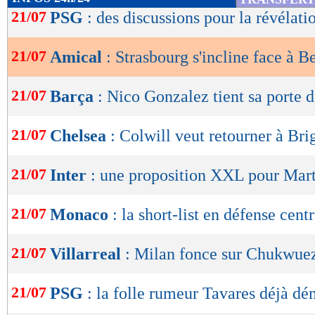
de
21/07
PSG
: des discussions pour la révélat
lecture
21/07
Amical
: Strasbourg s'incline face à B
OK
21/07
Barça
: Nico Gonzalez tient sa porte d
21/07
Chelsea
: Colwill veut retourner à Bri
21/07
Inter
: une proposition XXL pour Mart
21/07
Monaco
: la short-list en défense cent
21/07
Villarreal
: Milan fonce sur Chukwue
21/07
PSG
: la folle rumeur Tavares déjà dé