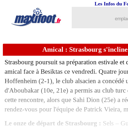
Les Infos du F
emplac
Amical : Strasbourg s'incline
Strasbourg poursuit sa préparation estivale et
...
brèves d'AUJOURD'HUI ( 9 août 202
amical face à Besiktas ce vendredi. Quatre jour
Hoffenheim (2-1), le club alsacien a concédé 
...
Liste des brèves du sam. 22 juillet 202
d'Aboubakar (10e, 21e) a permis au club turc d
cette rencontre, alors que Sahi Dion (25e) a réd
21/07
PSG
: Mbappé privé de tournée au Jap
rendez-vous pour l'équipe de Patrick Vieira, 
21/07
Rennes
: une offre repoussée pour Do
Le onze de départ de Strasbourg :
Sels – Gu