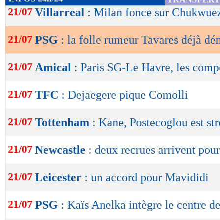
de
21/07
Villarreal
: Milan fonce sur Chukwue
lecture
21/07
PSG
: la folle rumeur Tavares déjà dé
OK
21/07
Amical
: Paris SG-Le Havre, les comp
21/07
TFC
: Dejaegere pique Comolli
21/07
Tottenham
: Kane, Postecoglou est str
21/07
Newcastle
: deux recrues arrivent pou
21/07
Leicester
: un accord pour Mavididi
21/07
PSG
: Kaïs Anelka intègre le centre d