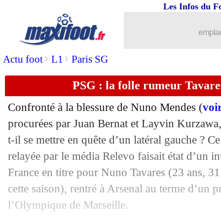
Les Infos du F
21/07
PSG
: Mbappé privé de tournée au Jap
emplac
21/07
Rennes
: une offre repoussée pour Do
>
>
Actu foot
L1
Paris SG
21/07
Nice
: N'Guessan transféré à Metz (offi
PSG : la folle rumeur Tavare
21/07
Reims
: Gravillon part en Turquie (off
Confronté à la blessure de Nuno Mendes (
voir
21/07
PSG
: Draxler ciblé par l'Arabie Saoud
procurées par Juan Bernat et Layvin Kurzawa,
t-il se mettre en quête d’un latéral gauche ? C
21/07
PSG
: Luis Enrique juge le premier m
relayée par le média Relevo faisait état d’un 
France en titre pour Nuno Tavares (23 ans, 31
21/07
Lyon
: Kadewere vers Montpellier ?
cette saison), rentré à Arsenal au terme d’un p
l’Olympique de Marseille.
21/07
Lille
: Umtiti va signer !