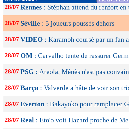
de
28/07
Rennes
: Stéphan attend du renfort en
lecture
28/07
Séville
: 5 joueurs poussés dehors
OK
28/07
VIDEO
: Karamoh coursé par un fan a
28/07
OM
: Carvalho tente de rassurer Germ
28/07
PSG
: Areola, Ménès n'est pas convai
28/07
Barça
: Valverde a hâte de voir son tri
28/07
Everton
: Bakayoko pour remplacer G
28/07
Real
: Eto'o voit Hazard proche de Me