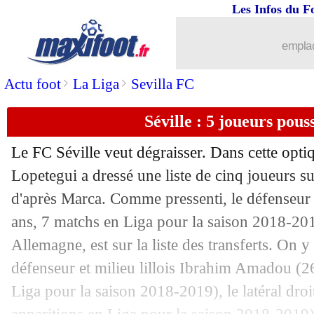
Les Infos du F
28/07
Euro (U19)
: les Bleuettes championne
emplac
28/07
PSG
: 5 jeunes vont quitter le groupe
>
>
Actu foot
La Liga
Sevilla FC
28/07
Amical
: Bordeaux battu par Galatasa
Séville : 5 joueurs pous
28/07
Amical
: l'ASSE accrochée par Middl
Le FC Séville veut dégraisser. Dans cette optiq
28/07
Amical
: Arsenal 1-2 Lyon (fini)
Lopetegui a dressé une liste de cinq joueurs su
d'après Marca. Comme pressenti, le défenseur
28/07
Bordeaux
: De Préville valide son no
ans, 7 matchs en Liga pour la saison 2018-2019
Allemagne, est sur la liste des transferts. On y
28/07
Liverpool
: Real, PSG, Barça... Klopp
défenseur et milieu lillois
Ibrahim Amadou
(26
Liga pour la saison 2018-2019), le latéral droi
28/07
Liverpool
: Klopp s'enflamme pour Or