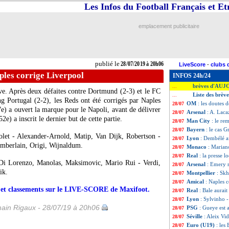
Les Infos du Football Français et E
emplacement publicitaire
publié le
28/07/2019 à 20h06
LiveScore
-
clubs 
ples corrige Liverpool
INFOS 24h/24
brèves d'AUJ
...
ve. Après deux défaites contre Dortmund (2-3) et le FC
Liste des brève
...
ng Portugal (2-2), les Reds ont été corrigés par Naples
OM
: les doutes
28/07
e) a ouvert la marque pour le Napoli, avant de délivrer
Arsenal
: A. Laca
28/07
e) a inscrit le dernier but de cette partie.
Man City
: le re
28/07
Bayern
: le cas 
28/07
let - Alexander-Arnold, Matip, Van Dijk, Robertson -
Lyon
: Dembélé a
28/07
mberlain, Origi, Wijnaldum.
Monaco
: Marian
28/07
Real
: la presse l
28/07
Di Lorenzo, Manolas, Maksimovic, Mario Rui - Verdi,
Arsenal
: Emery r
28/07
ik.
Montpellier
: Skh
28/07
Amical
: Naples 
28/07
rs et classements sur le LIVE-SCORE de Maxifoot.
Real
: Bale aurait
28/07
Lyon
: Sylvinho 
28/07
ain Rigaux - 28/07/19 à 20h06
PSG
: Gueye est a
28/07
Séville
: Aleix Vid
28/07
Euro (U19)
: les
28/07