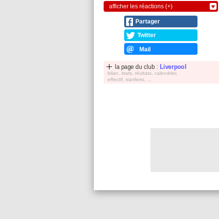
afficher les réactions (+)
Partager
Twitter
Mail
la page du club :
Liverpool
bilan, stats, réultats, calendrier,
effectif, tranferts, ...