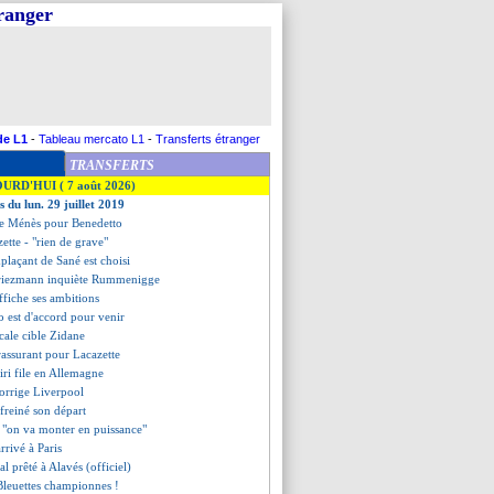
tranger
de L1
-
Tableau mercato L1
-
Transferts étranger
TRANSFERTS
OURD'HUI ( 7 août 2026)
s du lun. 29 juillet 2019
 de Ménès pour Benedetto
zette - "rien de grave"
mplaçant de Sané est choisi
Griezmann inquiète Rummenigge
ffiche ses ambitions
o est d'accord pour venir
ocale cible Zidane
assurant pour Lacazette
iri file en Allemagne
corrige Liverpool
 freiné son départ
- "on va monter en puissance"
rrivé à Paris
al prêté à Alavés (officiel)
 Bleuettes championnes !