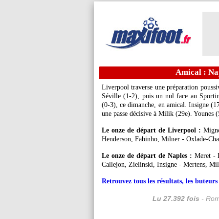
Amical : Na
Liverpool traverse une préparation poussi
Séville (1-2), puis un nul face au Sporti
(0-3), ce dimanche, en amical. Insigne (17
une passe décisive à Milik (29e). Younes (52
Le onze de départ de Liverpool :
Migno
Henderson, Fabinho, Milner - Oxlade-Cha
Le onze de départ de Naples :
Meret - 
Callejon, Zielinski, Insigne - Mertens, Mil
Retrouvez tous les résultats, les buteu
Lu 27.392 fois
- Rom