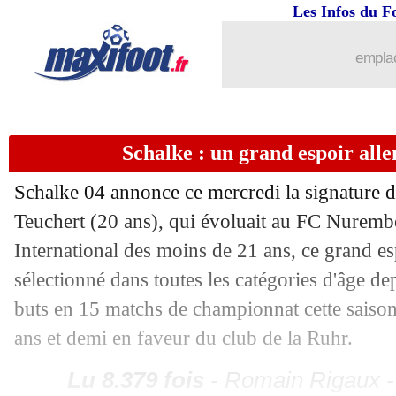
Les Infos du F
03/01
Villarreal
: Bakambu bientôt en Chine
emplac
03/01
Man City
: Agüero scelle son avenir
03/01
Atletico
: Vietto finalement à Valence
Schalke : un grand espoir alle
03/01
Guingamp
: c'est fait pour Ngbakoto (
Schalke 04 annonce ce mercredi la signature d
Teuchert
(20 ans), qui évoluait au FC Nuremb
03/01
Wolfsburg
: priorité à Nice pour Ntep 
International des moins de 21 ans, ce grand es
sélectionné dans toutes les catégories d'âge dep
03/01
OM
: Sanson sur les tablettes de Vale
buts en 15 matchs de championnat cette saison.
03/01
PSG
: au tour d'Alisson
ans et demi en faveur du club de la Ruhr.
Lu 8.379 fois
- Romain Rigaux -
03/01
Liverpool
: A. Sanchez pour oublier C