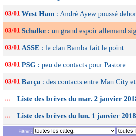
OK
03/01
West Ham
: André Ayew poussé dehor
03/01
Schalke
: un grand espoir allemand sig
03/01
ASSE
: le clan Bamba fait le point
03/01
PSG
: peu de contacts pour Pastore
03/01
Barça
: des contacts entre Man City et
...
Liste des brèves du mar. 2 janvier 201
...
Liste des brèves du lun. 1 janvier 2018
Filtrer :