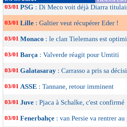
de
03/01
PSG
: Di Meco voit déjà Diarra titulai
lecture
03/01
Lille
: Galtier veut récupérer Eder !
OK
03/01
Monaco
: le clan Tielemans est optimi
03/01
Barça
: Valverde réagit pour Umtiti
03/01
Galatasaray
: Carrasso a pris sa décis
03/01
ASSE
: Tannane, retour imminent
03/01
Juve
: Pjaca à Schalke, c'est confirmé
03/01
Fenerbahçe
: van Persie va rentrer au