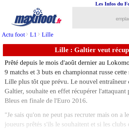
Les Infos du F
emplac
>
>
Actu foot
L1
Lille
...
brèves d'AUJOURD'HUI ( 8 août 202
Lille : Galtier veut récu
...
Liste des brèves du jeu. 4 janvier 2018
Prêté depuis le mois d'août dernier au Lokom
03/01
ASSE
: Mitrovic, l'heureux élu !
9 matchs et 3 buts en championnat russe cette s
Lille plus tôt que prévu. Le nouvel entraîneu
03/01
Caen
: Bessat veut rejoindre la Turqui
Galtier, souhaite en effet récupérer l'attaquant
Bleus en finale de l'Euro 2016.
03/01
Ang.
: Arsenal résiste à Chelsea
"Je sais qu'on ne peut pas recruter mais on a le
03/01
Ita.
: la Juve en demi-finale
joueurs prêtés s'ils le souhaitent et si les clubs