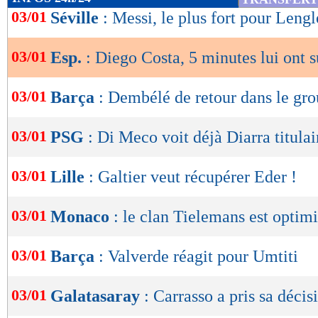
de
03/01
Séville
: Messi, le plus fort pour Lengl
lecture
03/01
Esp.
: Diego Costa, 5 minutes lui ont s
OK
03/01
Barça
: Dembélé de retour dans le gro
03/01
PSG
: Di Meco voit déjà Diarra titulai
03/01
Lille
: Galtier veut récupérer Eder !
03/01
Monaco
: le clan Tielemans est optimi
03/01
Barça
: Valverde réagit pour Umtiti
03/01
Galatasaray
: Carrasso a pris sa décis