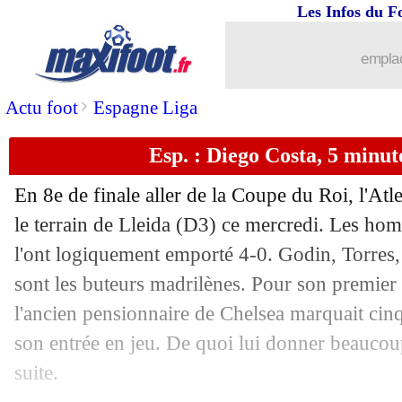
Les Infos du F
emplac
>
Actu foot
Espagne Liga
Esp. : Diego Costa, 5 minute
En 8e de finale aller de la Coupe du Roi, l'Atl
le terrain de Lleida (D3) ce mercredi. Les h
l'ont logiquement emporté 4-0. Godin, Torres
...
brèves d'AUJOURD'HUI ( 9 août 202
sont les buteurs madrilènes. Pour son premier
l'ancien pensionnaire de Chelsea marquait cin
...
Liste des brèves du jeu. 4 janvier 2018
son entrée en jeu. De quoi lui donner beaucou
suite.
03/01
ASSE
: Mitrovic, l'heureux élu !