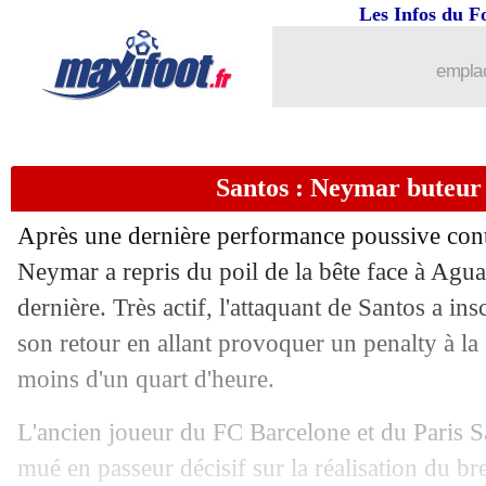
Les Infos du F
17/02
Man City
: Guardiola pessimiste avant
emplac
17/02
Lyon
: Fonseca admiratif du leader To
17/02
PSG-Brest
: Michael Oliver au sifflet
Santos : Neymar buteur 
17/02
Man City
: Nico Gonzalez, mini-Rodr
Après une dernière performance poussive cont
17/02
L1
: Lacazette dans le TOP 20 des but
Neymar a repris du poil de la bête face à Agua 
dernière. Très actif, l'attaquant de Santos a in
17/02
Lyon
: Riolo dévoile qui est le vrai pa
son retour en allant provoquer un penalty à la 
moins d'un quart d'heure.
17/02
Man City
: Guardiola voit grand pou
L'ancien joueur du FC Barcelone et du Paris S
17/02
Man Utd
: 12 défaites, la stat qui fait
mué en passeur décisif sur la réalisation du b