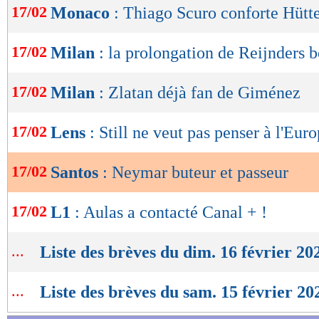
17/02
Monaco
: Thiago Scuro conforte Hütt
de
lecture
17/02
Milan
: la prolongation de Reijnders 
OK
17/02
Milan
: Zlatan déjà fan de Giménez
17/02
Lens
: Still ne veut pas penser à l'Eur
17/02
Santos
: Neymar buteur et passeur
17/02
L1
: Aulas a contacté Canal + !
...
Liste des brèves du dim. 16 février 20
...
Liste des brèves du sam. 15 février 20