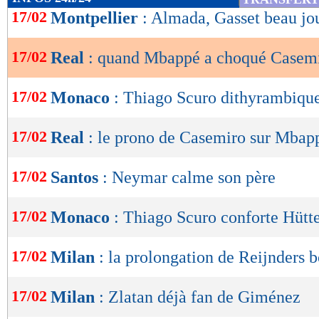
de
17/02
Montpellier
: Almada, Gasset beau jo
lecture
17/02
Real
: quand Mbappé a choqué Casemi
OK
17/02
Monaco
: Thiago Scuro dithyrambique
17/02
Real
: le prono de Casemiro sur Mbap
17/02
Santos
: Neymar calme son père
17/02
Monaco
: Thiago Scuro conforte Hütt
17/02
Milan
: la prolongation de Reijnders 
17/02
Milan
: Zlatan déjà fan de Giménez