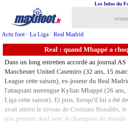
Les Infos du F
17/02
Man Utd
: Casemiro ne compte pas pa
emplac
17/02
Barça
: Flick grand fan de Cubarsi
>
>
Actu foot
La Liga
Real Madrid
17/02
Arsenal
: Wenger ne croit pas au titre
Real : quand Mbappé a choq
17/02
Aston Villa
: Rashford pense toujours
Dans un long entretien accordé au journal AS c
17/02
Bayern
: Kimmich, le président confi
Manchester United
Casemiro
(32 ans, 15 matc
League cette saison), ex-joueur du Real Madrid
17/02
Man City
: Guardiola pessimiste avant
l'attaquant merengue Kylian
Mbappé
(26 ans, 
Liga cette saison). Et puis, lorsqu'il lui a été 
17/02
Lyon
: Fonseca admiratif du leader To
avait atteint le niveau de Cristiano Ronaldo, l
son premier duel avec le champion du monde
17/02
PSG-Brest
: Michael Oliver au sifflet