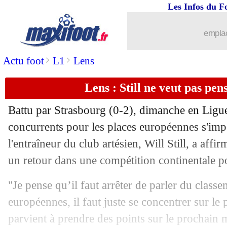
Les Infos du F
17/02
Man City
: Guardiola pessimiste avant
emplac
17/02
Lyon
: Fonseca admiratif du leader To
>
>
Actu foot
L1
Lens
17/02
PSG-Brest
: Michael Oliver au sifflet
Lens : Still ne veut pas pen
17/02
Man City
: Nico Gonzalez, mini-Rodr
Battu par Strasbourg (0-2), dimanche en Ligue
concurrents pour les places européennes s'im
17/02
L1
: Lacazette dans le TOP 20 des but
l'entraîneur du club artésien, Will Still, a affi
17/02
un retour dans une compétition continentale 
Lyon
: Riolo dévoile qui est le vrai pa
"Je pense qu’il faut arrêter de parler du classe
17/02
Man City
: Guardiola voit grand pou
européennes, il faut juste se concentrer sur le
17/02
Man Utd
: 12 défaites, la stat qui fait
parvient à prendre des points sur le prochain 