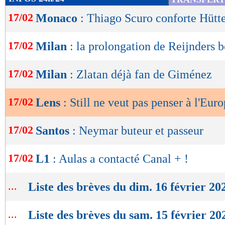
de
17/02
Monaco
: Thiago Scuro conforte Hütt
lecture
OK
17/02
Milan
: la prolongation de Reijnders 
17/02
Milan
: Zlatan déjà fan de Giménez
17/02
Lens
: Still ne veut pas penser à l'Eur
17/02
Santos
: Neymar buteur et passeur
17/02
L1
: Aulas a contacté Canal + !
...
Liste des brèves du dim. 16 février 20
...
Liste des brèves du sam. 15 février 20