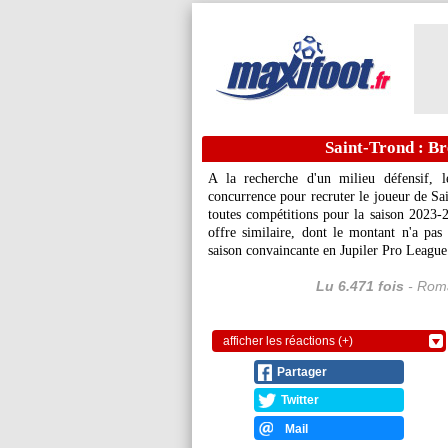
Saint-Trond : Br
A la recherche d'un milieu défensif, 
concurrence pour recruter le joueur de S
toutes compétitions pour la saison 2023-
offre similaire, dont le montant n'a pas
saison convaincante en Jupiler Pro League.
Lu 6.471 fois
- Roma
afficher les réactions (+)
Partager
Twitter
Mail