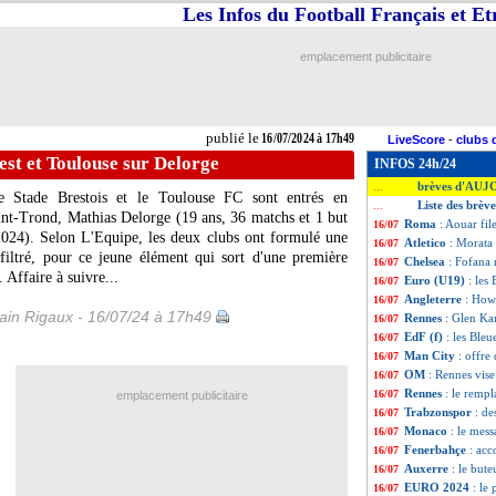
Les Infos du Football Français et E
emplacement publicitaire
publié le
16/07/2024 à 17h49
LiveScore
-
clubs 
est et Toulouse sur Delorge
INFOS 24h/24
brèves d'AUJ
...
le Stade Brestois et le Toulouse FC sont entrés en
Liste des brève
...
aint-Trond, Mathias
Delorge
(19 ans, 36 matchs et 1 but
Roma
: Aouar file
16/07
2024). Selon L'Equipe, les deux clubs ont formulé une
Atletico
: Morata
16/07
 filtré, pour ce jeune élément qui sort d'une première
Chelsea
: Fofana 
16/07
 Affaire à suivre...
Euro (U19)
: les
16/07
Angleterre
: How
16/07
in Rigaux - 16/07/24 à 17h49
Rennes
: Glen Ka
16/07
EdF (f)
: les Bleu
16/07
Man City
: offre
16/07
OM
: Rennes vise
16/07
Rennes
: le rempl
16/07
emplacement publicitaire
Trabzonspor
: de
16/07
Monaco
: le mes
16/07
Fenerbahçe
: ac
16/07
Auxerre
: le bute
16/07
EURO 2024
: le
16/07