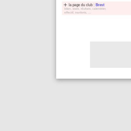
la page du club :
Brest
bilan, stats, réultats, calendrier,
effectif, tranferts, ...