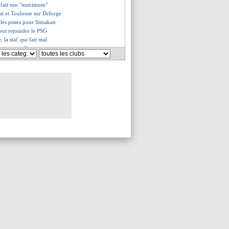
t fait son "maximum"
est et Toulouse sur Delorge
lles pistes pour Simakan
eut rejoindre le PSG
, la stat' qui fait mal
 ça se confirme
assy va bien signer
ille remercie Southgate
- "je ne suis personne au Real"
 rendu hommage à Ronaldo
rse du genou pour Pedri
équipe type de l'UEFA
ait son offre pour Doué !
ag a bien pardonné Sancho
mmage de Pérez à Mbappé
 raciste, la FFF saisit la FIFA
ssé de travailler avec Kompany
ers mots de Mbappé
e de Mbappé au Bernabeu
rd avec Lukaku
hgate claque la porte ! (off.)
oince toujours...
chat tombe à l'eau !
é a signé son contrat avec le Real
el se place
ud, la tentation d'un départ