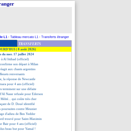
tranger
de L1
-
Tableau mercato L1
-
Transferts étranger
TRANSFERTS
OURD'HUI ( 8 août 2026)
s du mer. 17 juillet 2024
 à Al Ittihad (officiel)
 confirme son départ à Milan
réagit aux chants argentins
 Bleuets renversants
e, la réponse de Newcastle
mara pour 4 ans (officiel)
es terminent sur une défaite
 d'Al Nassr refusée pour Ederson
 Méïté... qui coûte très cher
açant de D. Doué identifié
s poursuites contre Meunier
sage d'adieu de Ben Yedder
cord trouvé pour Saint-Maximin
ur Bair pour 4 ans (officiel)
 plus beau but pour Yamal !