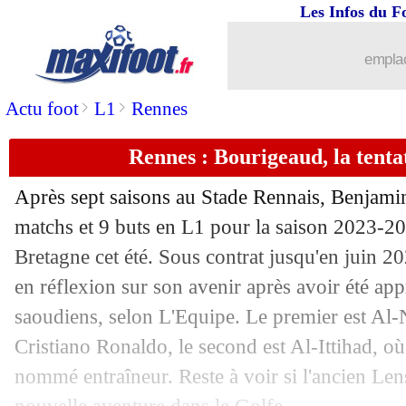
Les Infos du F
16/07
Real
: K. Mbappé - "je ne suis person
emplac
16/07
Real
: Mbappé a rendu hommage à Ro
>
>
Actu foot
L1
Rennes
16/07
Barça
: une entorse du genou pour Ped
Rennes : Bourigeaud, la tenta
16/07
EURO 2024
: l'équipe type de l'UEFA
Après sept saisons au Stade Rennais, Benjam
16/07
Rennes
: le PSG fait son offre pour Do
matchs et 9 buts en L1 pour la saison 2023-202
Bretagne cet été. Sous contrat jusqu'en juin 202
16/07
Man Utd
: Ten Hag a bien pardonné 
en réflexion sur son avenir après avoir été ap
saoudiens, selon L'Equipe. Le premier est Al-
16/07
Real
: le bel hommage de Pérez à Mb
Cristiano Ronaldo, le second est Al-Ittihad, où
nommé entraîneur. Reste à voir si l'ancien Len
16/07
Argentine
: chant raciste, la FFF saisi