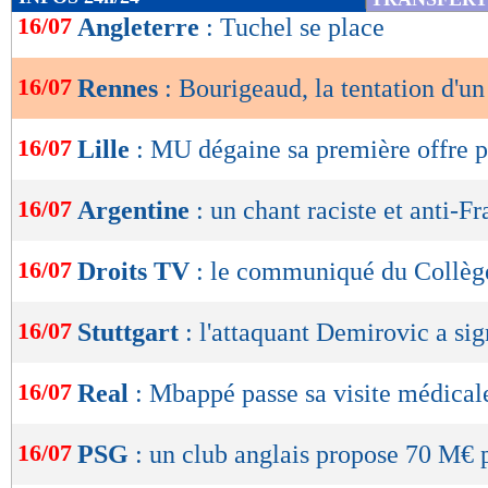
de
16/07
Angleterre
: Tuchel se place
lecture
16/07
Rennes
: Bourigeaud, la tentation d'un
OK
16/07
Lille
: MU dégaine sa première offre p
16/07
Argentine
: un chant raciste et anti-F
16/07
Droits TV
: le communiqué du Collèg
16/07
Stuttgart
: l'attaquant Demirovic a sig
16/07
Real
: Mbappé passe sa visite médical
16/07
PSG
: un club anglais propose 70 M€ 