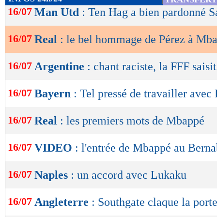
de
16/07
Man Utd
: Ten Hag a bien pardonné 
lecture
16/07
Real
: le bel hommage de Pérez à Mb
OK
16/07
Argentine
: chant raciste, la FFF saisi
16/07
Bayern
: Tel pressé de travailler av
16/07
Real
: les premiers mots de Mbappé
16/07
VIDEO
: l'entrée de Mbappé au Bern
16/07
Naples
: un accord avec Lukaku
16/07
Angleterre
: Southgate claque la porte 