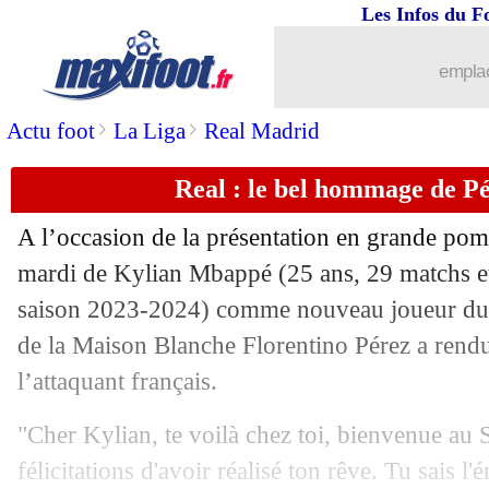
Les Infos du F
16/07
Fenerbahçe
: accord trouvé pour Sai
emplac
16/07
Auxerre
: le buteur Bair pour 4 ans (of
>
>
Actu foot
La Liga
Real Madrid
16/07
EURO 2024
: le plus beau but pour Y
Real : le bel hommage de P
16/07
Lens
: Haise avait fait son "maximum
A l’occasion de la présentation en grande po
16/07
Saint-Trond
: Brest et Toulouse sur D
mardi de Kylian
Mbappé
(25 ans, 29 matchs e
saison 2023-2024) comme nouveau joueur du R
16/07
Leipzig
: deux belles pistes pour Sim
de la Maison Blanche Florentino Pérez a ren
l’attaquant français.
16/07
Benfica
: Neves veut rejoindre le PSG
"Cher Kylian, te voilà chez toi, bienvenue au
16/07
Angleterre
: Kane, la stat' qui fait mal
félicitations d'avoir réalisé ton rêve. Tu sais 