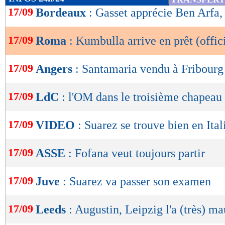
de
17/09
Bordeaux
: Gasset apprécie Ben Arfa, 
lecture
17/09
Roma
: Kumbulla arrive en prêt (offic
OK
17/09
Angers
: Santamaria vendu à Fribourg 
17/09
LdC
: l'OM dans le troisième chapeau s
17/09
VIDEO
: Suarez se trouve bien en Ital
17/09
ASSE
: Fofana veut toujours partir
17/09
Juve
: Suarez va passer son examen
17/09
Leeds
: Augustin, Leipzig l'a (très) m