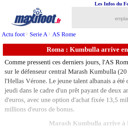
Les Infos du F
17/09
Monaco
: Baldé intéresse la Sampdori
emplac
17/09
Juve
: Higuain, c'est terminé (officiel)
>
>
Actu foot
Serie A
AS Rome
17/09
Nice
: trois cas positifs
Roma : Kumbulla arrive en p
17/09
L1
: Marseille-St Etienne, les compos
Comme pressenti ces derniers jours, l'AS Roma
17/09
Lyon
: le mercato rallongé, Garcia pes
sur le défenseur central
Marash Kumbulla
(20 
l'Hellas Vérone. Le jeune talent albanais a été 
17/09
Reims
: Caillot répond à l'OM pour T
jeudi dans le cadre d'un prêt payant de deux an
d'euros, avec une option d'achat fixée 13,5 mil
17/09
Barça
: Setién menace la direction !
millions d'euros de bonus.
17/09
Barça
: Suarez veut récupérer son sala
Marash Kumbulla arrive à