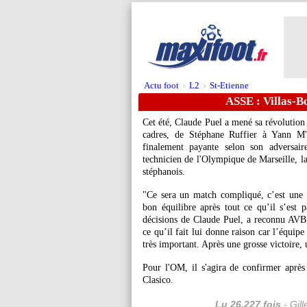
Actu foot
L2
St-Etienne
>
>
ASSE : Villas-Bo
Cet été, Claude Puel a mené sa révolution
cadres, de Stéphane Ruffier à Yann M'
finalement payante selon son adversai
technicien de l'Olympique de Marseille, l
stéphanois.
"Ce sera un match compliqué, c’est une c
bon équilibre après tout ce qu’il s’est p
décisions de Claude Puel, a reconnu AVB
ce qu’il fait lui donne raison car l’équip
très important. Après une grosse victoire,
Pour l'OM, il s'agira de confirmer après
Clasico.
Lu 26.227 fois
- Gil