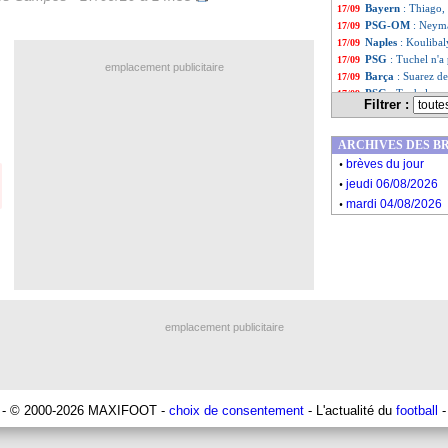
Bayern
: Thiago,
17/09
PSG-OM
: Neyma
17/09
Naples
: Koulibal
17/09
PSG
: Tuchel n'a
17/09
emplacement publicitaire
Barça
: Suarez de
17/09
PSG
: Tuchel com
17/09
Filtrer :
Tottenham
: le r
17/09
PSG
: les sancti
17/09
ARCHIVES DES B
PHOTOS
: l'ho
17/09
.
LdC
: l'Etoile Ro
17/09
brèves du jour
.
VIDEO
: Di Maria
17/09
jeudi 06/08/2026
Liste des brèv
...
.
mardi 04/08/2026
Liste des brèv
...
emplacement publicitaire
- © 2000-2026 MAXIFOOT -
choix de consentement
- L'actualité du
football
-