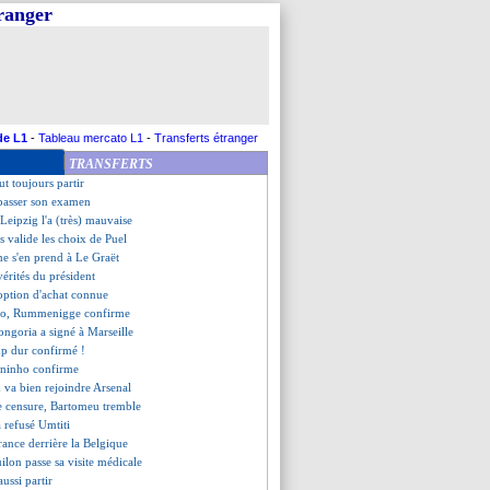
tranger
anciation, Cazarre ironise
pour un seul petit but
 le bel hommage de Flick
ns victoire au Vélodrome
t apprécie Ben Arfa, mais...
arrive en prêt (officiel)
ria vendu à Fribourg (off.)
de L1
-
Tableau mercato L1
-
Transferts étranger
e troisième chapeau si...
TRANSFERTS
e trouve bien en Italie !
ut toujours partir
 passer son examen
 Leipzig l'a (très) mauvaise
as valide les choix de Puel
e s'en prend à Le Graët
 vérités du président
l'option d'achat connue
go, Rummenigge confirme
ngoria a signé à Marseille
up dur confirmé !
 Juninho confirme
 va bien rejoindre Arsenal
e censure, Bartomeu tremble
 refusé Umtiti
France derrière la Belgique
ilon passe sa visite médicale
aussi partir