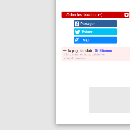
afficher les réactions (+)
Partager
Twitter
Mail
la page du club :
St Etienne
bilan, stats, réultats, calendrier,
effectif, tranferts, ...