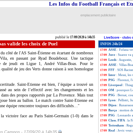
Les Infos du Football Français et E
L1
: jauge et dist
17/09
PSG
: 42 tirs... 
17/09
Bayern
: Thiago,
17/09
emplacement publicitaire
ASSE
: 41 ans sa
17/09
Bordeaux
: Gasse
17/09
Roma
: Kumbulla 
17/09
Angers
: Santama
17/09
publié le
17/09/2020 à 14h35
LiveScore
-
clubs 
LdC
: l'OM dans l
17/09
as valide les choix de Puel
INFOS 24h/24
VIDEO
: Suarez s
17/09
ASSE
: Fofana ve
17/09
 du côté de l'AS Saint-Étienne en écartant de nombreux
Juve
: Suarez va
17/09
Vila, en passant par Ryad Boudebouz. Une tactique
Leeds
: Augustin,
17/09
re de jeudi en Ligue 1, André Villas-Boas. Pour le
ASSE
: Villas-Bo
17/09
a qualité de jeu des Verts donne raison à son homologue
FFF
: SOS Racism
17/09
Inter
: Messi, les
17/09
PSG
: Florenzi, 
17/09
ertitude. Saint-Etienne est bien, l’équipe a trouvé un
Liverpool
: Thia
17/09
assé au sein de l’effectif avec les changements et les
OM
: pourquoi Lo
17/09
 dans des propos rapportés par La Provence. Mais tout
PSG
: Bernat, co
17/09
e joue bien au ballon. Le match contre Saint-Etienne est
Lyon
: Pellistri,
17/09
Dijon
: Runarsson
 une équipe rencontre toujours des difficultés…"
17/09
Barça
: motion d
17/09
PSG
: Leonardo a
 la victoire face au Paris Saint-Germain (1-0) dans le
17/09
Class. FIFA
: la 
17/09
Tottenham
: Regu
17/09
Real
: Jovic veut 
17/09
les Campos - 17/09/20 à 14h35