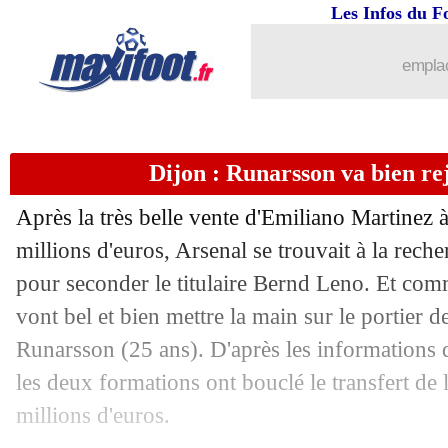
Les Infos du F
17/09
ASSE
: 41 ans sans victoire au Vélod
emplac
17/09
Bordeaux
: Gasset apprécie Ben Arfa, 
17/09
Roma
: Kumbulla arrive en prêt (offic
Dijon : Runarsson va bien re
17/09
Angers
: Santamaria vendu à Fribourg 
Après la très belle vente d'Emiliano Martinez 
17/09
LdC
: l'OM dans le troisième chapeau s
millions d'euros, Arsenal se trouvait à la rec
pour seconder le titulaire Bernd Leno. Et com
17/09
VIDEO
: Suarez se trouve bien en Ital
vont bel et bien mettre la main sur le portier
Runarsson
(25 ans). D'après les informations 
17/09
ASSE
: Fofana veut toujours partir
les deux formations ont bouclé le transfert de l
millions d'euros.
17/09
Juve
: Suarez va passer son examen