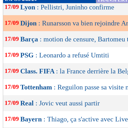
de
17/09
Lyon
: Pellistri, Juninho confirme
lecture
17/09
Dijon
: Runarsson va bien rejoindre A
OK
17/09
Barça
: motion de censure, Bartomeu 
17/09
PSG
: Leonardo a refusé Umtiti
17/09
Class. FIFA
: la France derrière la Be
17/09
Tottenham
: Reguilon passe sa visite
17/09
Real
: Jovic veut aussi partir
17/09
Bayern
: Thiago, ça s'active avec Liv