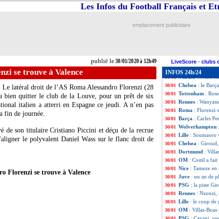
PSG
: Cavani, l'At
30/01
Les Infos du Football Français et E
OM
: Sarr racont
30/01
PSG
: l'optimism
30/01
emplacement publicitaire
Montpellier
: Der
30/01
Chelsea
: Giroud 
30/01
Monaco
: Moreno
30/01
Bordeaux
: Bella
30/01
publié le
30/01/2020 à 12h49
Man Utd
: Rojo p
30/01
LiveScore
-
clubs 
Man Utd
: Solsk
30/01
nzi se trouve à Valence
INFOS 24h/24
VIDEO
: Nenê e
30/01
Chelsea
: le Barç
30/01
s. Le latéral droit de l’AS Roma
Alessandro Florenzi
(28
Tottenham
: Ros
30/01
a bien quitter le club de la Louve, pour un prêt de six
Rennes
: Wanyama
30/01
tional italien a atterri en Espagne ce jeudi. A n’en pas
Roma
: Florenzi 
30/01
la fin de journée.
Barça
: Carles Pe
30/01
Wolverhampton
30/01
é de son titulaire Cristiano Piccini et déçu de la recrue
Lille
: Soumaoro 
30/01
'aligner le polyvalent Daniel Wass sur le flanc droit de
Chelsea
: Giroud,
30/01
Dortmund
: Vill
30/01
OM
: Costil a fai
30/01
Nice
: Tameze en 
30/01
o Florenzi se trouve à Valence
Juve
: un an de p
30/01
PSG
: la piste G
30/01
Rennes
: Nzonzi,
30/01
Lille
: le coup de
30/01
OM
: Villas-Boa
30/01
PSG
: Cavani, une
30/01