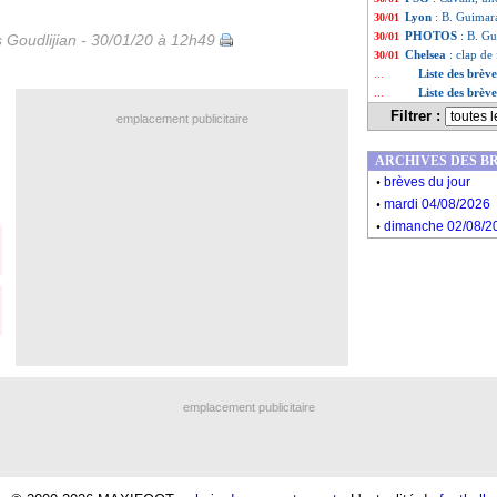
Lyon
: B. Guimara
30/01
PHOTOS
: B. Gu
30/01
s Goudlijian - 30/01/20 à 12h49
Chelsea
: clap de
30/01
Liste des brèv
...
Liste des brèv
...
Filtrer :
emplacement publicitaire
ARCHIVES DES B
.
brèves du jour
.
mardi 04/08/2026
.
dimanche 02/08/2
emplacement publicitaire