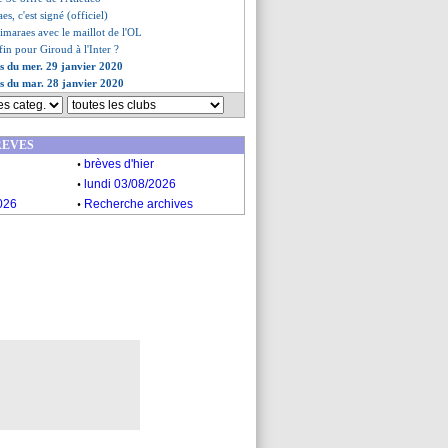
es, c'est signé (officiel)
imaraes avec le maillot de l'OL
 fin pour Giroud à l'Inter ?
es du mer. 29 janvier 2020
es du mar. 28 janvier 2020
REVES
.
brèves d'hier
.
lundi 03/08/2026
.
026
Recherche archives