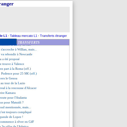
letico n'y croit plus...
tranger
e son but fou
e d'Herrera
 Zakarian très remonté
d'accord avec la Lazio !
 toujours flou pour Slimani
nova prêté à l'Atalanta (off.)
rêté en Argentine (off.)
de L1
-
Tableau mercato L1
-
Transferts étranger
jaer réclame un buteur
TRANSFERTS
nflamme le derby de Rio
a s'accroche à Willian, mais...
e va rebondir à Newcastle
 a été proposé
se trouve à Valence
rez part à la Roma (off.)
: Podence pour 25 M€ (off.)
vers le Genoa
 au tour de la Lazio
arreal à la rescousse d'Alcacer
t rire Kamara
route pour l'Atalanta
lus pour Matuidi ?
iroud mentionnée, mais...
 c'est toujours compliqué
 gueule de Lopez !
s commence à rêver en CdF
 3e offre de l'Atletico