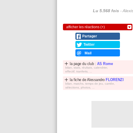
Lu 5.568 fois
- Alexi
afficher les réactions (+)
Partager
Twitter
Mail
la page du club :
AS Rome
bilan, stats, réultats, calendrier,
effectif, tranferts, ...
la fiche de
Alessandro
FLORENZI
bilan, matchs, temps de jeu, carriée,
sélections, photos, ...