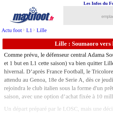
Les Infos du F
30/01
Barça
: le "nouveau CR7" dans le vise
emplac
30/01
PSG
: Cavani, l'Atletico n'y croit plus.
>
>
Actu foot
L1
Lille
30/01
OM
: Sarr raconte son but fou
Lille : Soumaoro vers
30/01
PSG
: l'optimisme d'Herrera
Comme prévu, le défenseur central
Adama So
30/01
Montpellier
: Der Zakarian très remo
et 1 but en L1 cette saison) va bien quitter Lil
hivernal. D’après France Football, le Tricolor
30/01
Chelsea
: Giroud d'accord avec la Lazi
attendu au Genoa, 18e de Serie A, dès ce jeu
rejoindra le club italien sous la forme d'un prê
30/01
Monaco
: Moreno toujours flou pour 
saison, avec une option d’achat fixée à 10 mil
30/01
Bordeaux
: Bellanova prêté à l'Atalant
Un départ préparé par le LOSC, mais une décis