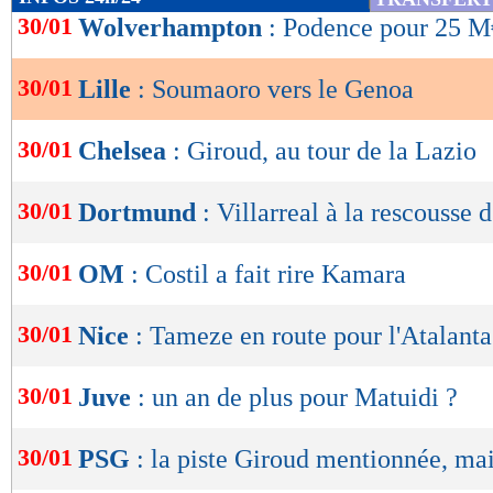
de
30/01
Wolverhampton
: Podence pour 25 M€
lecture
30/01
Lille
: Soumaoro vers le Genoa
OK
30/01
Chelsea
: Giroud, au tour de la Lazio
30/01
Dortmund
: Villarreal à la rescousse 
30/01
OM
: Costil a fait rire Kamara
30/01
Nice
: Tameze en route pour l'Atalanta
30/01
Juve
: un an de plus pour Matuidi ?
30/01
PSG
: la piste Giroud mentionnée, mai