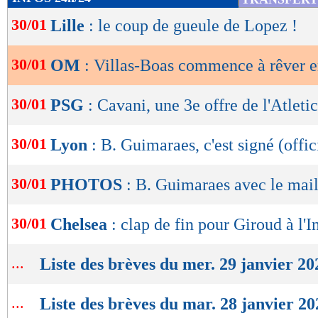
de
30/01
Lille
: le coup de gueule de Lopez !
lecture
OK
30/01
OM
: Villas-Boas commence à rêver 
30/01
PSG
: Cavani, une 3e offre de l'Atleti
30/01
Lyon
: B. Guimaraes, c'est signé (offic
30/01
PHOTOS
: B. Guimaraes avec le mail
30/01
Chelsea
: clap de fin pour Giroud à l'I
...
Liste des brèves du mer. 29 janvier 20
...
Liste des brèves du mar. 28 janvier 20