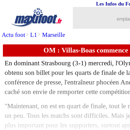
Les Infos du F
30/01
Man Utd
: Solskjaer réclame un buteu
emplac
30/01
VIDEO
: Nenê enflamme le derby de 
>
>
Actu foot
L1
Marseille
30/01
Chelsea
: le Barça s'accroche à Willian
OM : Villas-Boas commence 
30/01
Tottenham
: Rose va rebondir à Newc
En dominant Strasbourg (3-1) mercredi, l'Oly
obtenu son billet pour les quarts de finale de
30/01
Rennes
: Wanyama a été proposé
conférence de presse, l'entraîneur phocéen An
30/01
caché son envie de remporter cette compétitio
Roma
: Florenzi se trouve à Valence
"Maintenant, on est en quart de finale, tout 
30/01
Barça
: Carles Perez part à la Roma (o
un peu. Tous les matchs sont difficiles. Mais j
30/01
Wolverhampton
: Podence pour 25 M€
plus important pour les supporters, surtout apr