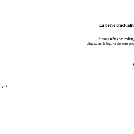
La brêve d'actuali
Si vous n'êtes pas rediri
cliquez sur le logo ci-dessous pou
v=3