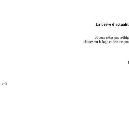
La brêve d'actuali
Si vous n'êtes pas rediri
cliquez sur le logo ci-dessous pou
v=3