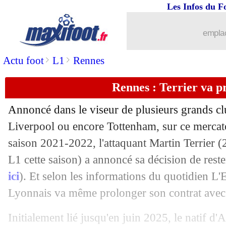
Les Infos du F
23/08
LdC
: les résultats de la soirée
emplac
23/08
Rennes
: Meling également prolongé 
>
>
Actu foot
L1
Rennes
23/08
Reims
: Cassama à l'Omónia Nicosie (
Rennes : Terrier va p
23/08
Celta
: Mina prêté à Al-Shabab (offici
Annoncé dans le viseur de plusieurs grands 
23/08
Real
: Valverde, une offre de 90 M€ re
Liverpool ou encore Tottenham, sur ce mercato
saison 2021-2022, l'attaquant Martin Terrier (
23/08
Brest
: Slimani attendu mercredi
L1 cette saison) a annoncé sa décision de res
ici
). Et selon les informations du quotidien L'
23/08
OM
: Caleta-Car toujours suivi par As
Lyonnais va même prolonger son contrat avec 
23/08
Nice
: Favre agacé par le mercato
Initialement lié jusqu'en juin 2025, le natif d