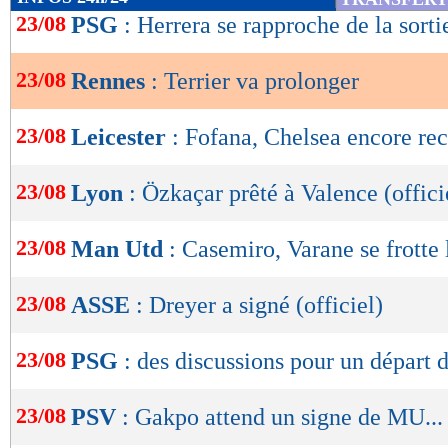
de
23/08
PSG
: Herrera se rapproche de la sorti
lecture
23/08
Rennes
: Terrier va prolonger
OK
23/08
Leicester
: Fofana, Chelsea encore rec
23/08
Lyon
: Özkaçar prêté à Valence (offici
23/08
Man Utd
: Casemiro, Varane se frotte
23/08
ASSE
: Dreyer a signé (officiel)
23/08
PSG
: des discussions pour un départ 
23/08
PSV
: Gakpo attend un signe de MU...