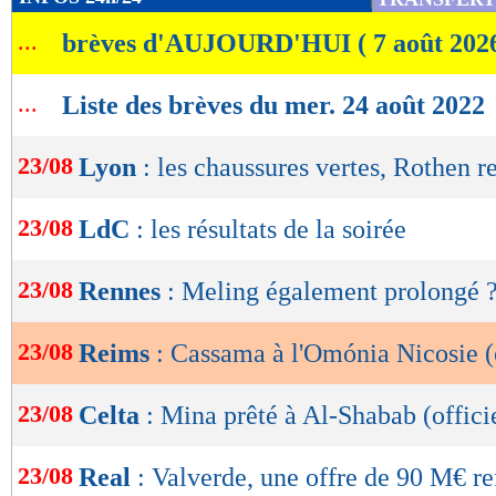
de
...
brèves d'AUJOURD'HUI ( 7 août 202
lecture
OK
...
Liste des brèves du mer. 24 août 2022
23/08
Lyon
: les chaussures vertes, Rothen 
23/08
LdC
: les résultats de la soirée
23/08
Rennes
: Meling également prolongé 
23/08
Reims
: Cassama à l'Omónia Nicosie (
23/08
Celta
: Mina prêté à Al-Shabab (offici
23/08
Real
: Valverde, une offre de 90 M€ re
Lu 7.620 fois
- Damien Da Silva 