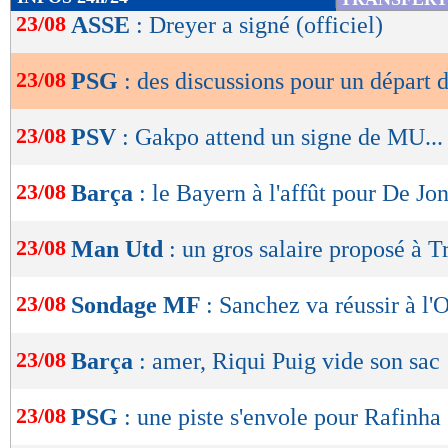
de
23/08
ASSE
: Dreyer a signé (officiel)
lecture
23/08
PSG
: des discussions pour un départ 
OK
23/08
PSV
: Gakpo attend un signe de MU...
23/08
Barça
: le Bayern à l'affût pour De Jo
23/08
Man Utd
: un gros salaire proposé à T
23/08
Sondage MF
: Sanchez va réussir à l'
23/08
Barça
: amer, Riqui Puig vide son sac
23/08
PSG
: une piste s'envole pour Rafinha