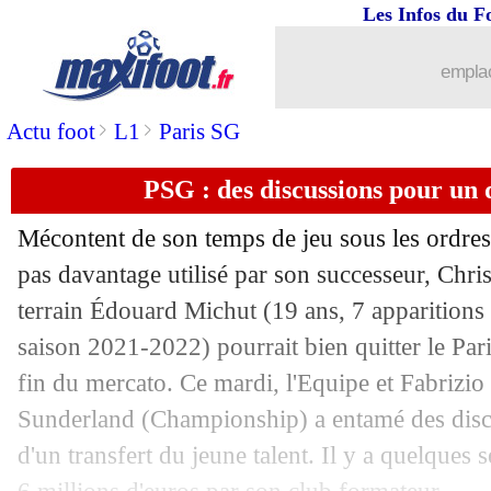
Les Infos du F
23/08
Brest
: Slimani attendu mercredi
emplac
23/08
OM
: Caleta-Car toujours suivi par As
>
>
Actu foot
L1
Paris SG
23/08
Nice
: Favre agacé par le mercato
PSG : des discussions pour un
23/08
Lyon
: Dembélé a refusé de prolonger
Mécontent de son temps de jeu sous les ordres
23/08
Chelsea
: Emerson vendu à West Ham (
pas davantage utilisé par son successeur, Chris
terrain Édouard Michut (19 ans, 7 apparitions 
23/08
Barça
: Aubameyang, dernière offre d
saison 2021-2022) pourrait bien quitter le Pari
fin du mercato. Ce mardi, l'Equipe et Fabrizi
23/08
OM
: l'option CR7 n'a jamais été étud
Sunderland (Championship) a entamé des disc
d'un transfert du jeune talent. Il y a quelques se
23/08
PSG
: Soler en plan B ?