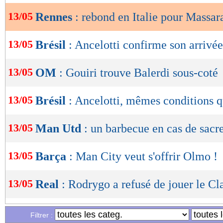
13/05
Rennes
: rebond en Italie pour Massar
OK
13/05
Brésil
: Ancelotti confirme son arrivée
13/05
OM
: Gouiri trouve Balerdi sous-coté
13/05
Brésil
: Ancelotti, mêmes conditions q
13/05
Man Utd
: un barbecue en cas de sacr
13/05
Barça
: Man City veut s'offrir Olmo !
13/05
Real
: Rodrygo a refusé de jouer le Cla
13/05
PSG
: prolongation surprise pour Tena
Filtrer :