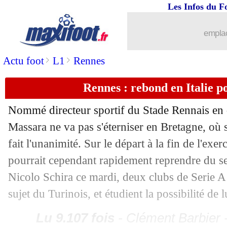
Les Infos du F
13/05
L1
: des Playoffs pour désigner le ch
emplac
13/05
Bayern
: Wirtz, City veut le chiper
>
>
Actu foot
L1
Rennes
13/05
OM
: Laporte, un pré-contrat déjà sig
Rennes : rebond en Italie 
13/05
Arsenal
: le 5e salaire du club pour G
Nommé directeur sportif du Stade Rennais en 
Massara ne va pas s'éterniser en Bretagne, où so
13/05
Côme
: Fabregas a choisi de rester
fait l'unanimité. Sur le départ à la fin de l'exerc
13/05
Real
: Rodrygo absent face à Majorqu
pourrait cependant rapidement reprendre du ser
Nicolo Schira ce mardi, deux clubs de Serie A 
13/05
Dortmund
: un ailier japonais dans le
sujet du Turinois, et étudient la possibilité de l
13/05
Lyon
: Textor veut renvoyer Almada à
Lu 9.107 fois
- Clément Barbier 