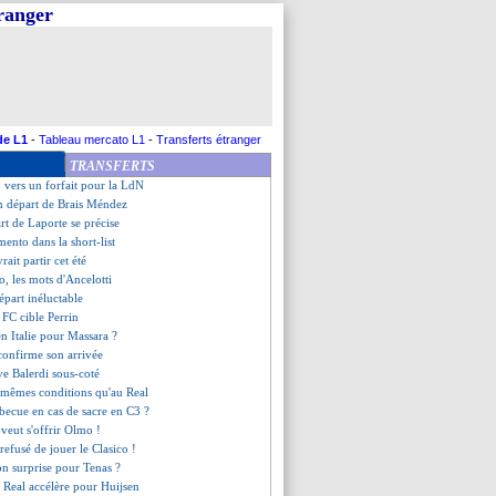
tranger
t pression pour Huijsen
 pour désigner le champion ?
ity veut le chiper
 pré-contrat déjà signé ?
alaire du club pour Gyökeres ?
a choisi de rester
bsent face à Majorque
de L1
-
Tableau mercato L1
-
Transferts étranger
ilier japonais dans le viseur
TRANSFERTS
ut renvoyer Almada à Botafogo
vers un forfait pour la LdN
un départ de Brais Méndez
art de Laporte se précise
mento dans la short-list
ait partir cet été
o, les mots d'Ancelotti
épart inéluctable
s FC cible Perrin
en Italie pour Massara ?
 confirme son arrivée
ve Balerdi sous-coté
, mêmes conditions qu'au Real
rbecue en cas de sacre en C3 ?
veut s'offrir Olmo !
refusé de jouer le Clasico !
on surprise pour Tenas ?
e Real accélère pour Huijsen