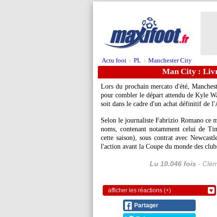
Actu foot
PL
Manchester City
>
>
Man City : Livr
Lors du prochain mercato d'été, Mancheste
pour combler le départ attendu de Kyle
Wa
soit dans le cadre d'un achat définitif de 
Selon le journaliste Fabrizio Romano ce ma
noms, contenant notamment celui de T
cette saison), sous contrat avec Newcastl
l'action avant la Coupe du monde des clubs
Lu 10.046 fois
- Clém
afficher les réactions (+)
Partager