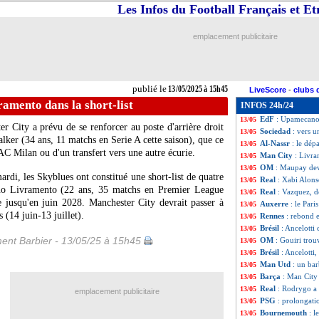
Les Infos du Football Français et E
Real
: Alonso fai
13/05
L1
: des Playoffs
13/05
Bayern
: Wirtz, C
13/05
emplacement publicitaire
OM
: Laporte, un
13/05
Arsenal
: le 5e s
13/05
Côme
: Fabregas 
13/05
Real
: Rodrygo a
13/05
publié le
13/05/2025 à 15h45
LiveScore
-
clubs 
Dortmund
: un a
13/05
amento dans la short-list
INFOS 24h/24
Lyon
: Textor ve
13/05
EdF
: Upamecano 
13/05
r City a prévu de se renforcer au poste d'arrière droit
Sociedad
: vers 
13/05
lker
(34 ans, 11 matchs en Serie A cette saison), que ce
Al-Nassr
: le dép
13/05
l'AC Milan ou d'un transfert vers une autre écurie.
Man City
: Livra
13/05
OM
: Maupay devr
13/05
rdi, les Skyblues ont constitué une short-list de quatre
Real
: Xabi Alons
13/05
ino
Livramento
(22 ans, 35 matchs en Premier League
Real
: Vazquez, d
13/05
e jusqu'en juin 2028. Manchester City devrait passer à
Auxerre
: le Pari
13/05
 (14 juin-13 juillet).
Rennes
: rebond 
13/05
Brésil
: Ancelotti
13/05
ent Barbier - 13/05/25 à 15h45
OM
: Gouiri trou
13/05
Brésil
: Ancelotti
13/05
Man Utd
: un ba
13/05
Barça
: Man City 
13/05
Real
: Rodrygo a 
13/05
emplacement publicitaire
PSG
: prolongati
13/05
Bournemouth
: l
13/05