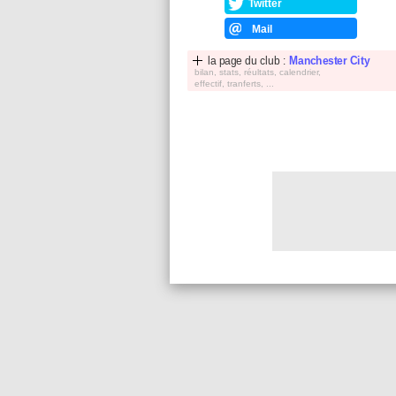
Twitter
Mail
la page du club :
Manchester City
bilan, stats, réultats, calendrier,
effectif, tranferts, ...