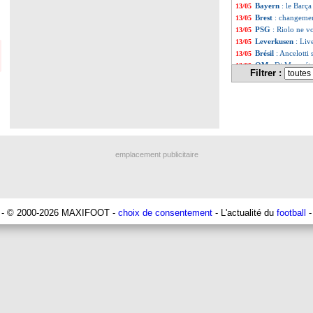
Bayern
: le Barç
13/05
Brest
: changemen
13/05
PSG
: Riolo ne vo
13/05
Leverkusen
: Liv
13/05
Brésil
: Ancelotti
13/05
OM
: Di Meco ét
13/05
Filtrer :
Monaco
: Biereth
13/05
Rangers
: le fils
13/05
Liste des brèv
...
Liste des brèv
...
emplacement publicitaire
- © 2000-2026 MAXIFOOT -
choix de consentement
- L'actualité du
football
-