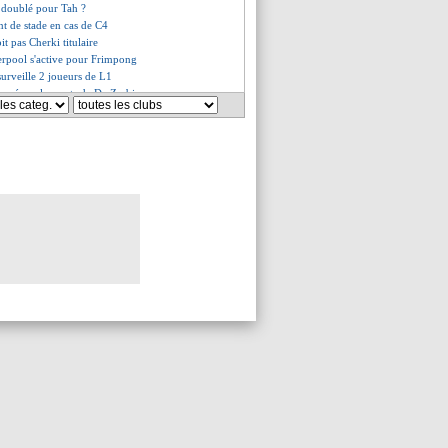
a doublé pour Tah ?
t de stade en cas de C4
it pas Cherki titulaire
erpool s'active pour Frimpong
 surveille 2 joueurs de L1
onné par les mots de De Zerbi
 n'est pas à vendre, mais...
 d'Ancelotti sur le banc ?
es du lun. 12 mai 2025
es du dim. 11 mai 2025