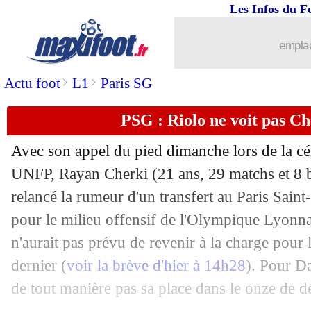
Les Infos du F
13/05
Al-Nassr
: le départ de Laporte se pré
emplac
13/05
Man City
: Livramento dans la short-l
>
>
Actu foot
L1
Paris SG
13/05
OM
: Maupay devrait partir cet été
PSG : Riolo ne voit pas Che
13/05
Real
: Xabi Alonso, les mots d'Ancelot
Avec son appel du pied dimanche lors de la c
13/05
Real
: Vazquez, départ inéluctable
UNFP, Rayan
Cherki
(21 ans, 29 matchs et 8 b
relancé la rumeur d'un transfert au Paris Sai
13/05
Auxerre
: le Paris FC cible Perrin
pour le milieu offensif de l'Olympique Lyonnais
n'aurait pas prévu de revenir à la charge pour l
13/05
Rennes
: rebond en Italie pour Massar
dernier (
voir la brève d'hier à 14h28
). Pour Da
de tout manière pas sa place dans le onze de d
13/05
Brésil
: Ancelotti confirme son arrivée