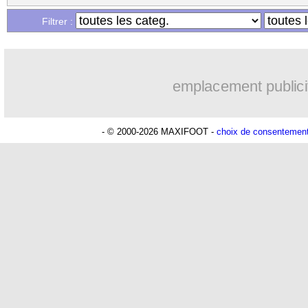
...
Liste des brèves du dim. 11 mai 2025
Filtrer :
emplacement publici
- © 2000-2026 MAXIFOOT -
choix de consentemen