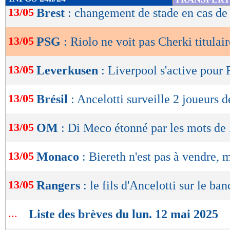
de
13/05
Brest
: changement de stade en cas de
lecture
13/05
PSG
: Riolo ne voit pas Cherki titulair
OK
13/05
Leverkusen
: Liverpool s'active pour
13/05
Brésil
: Ancelotti surveille 2 joueurs 
13/05
OM
: Di Meco étonné par les mots de
13/05
Monaco
: Biereth n'est pas à vendre, m
13/05
Rangers
: le fils d'Ancelotti sur le ban
...
Liste des brèves du lun. 12 mai 2025