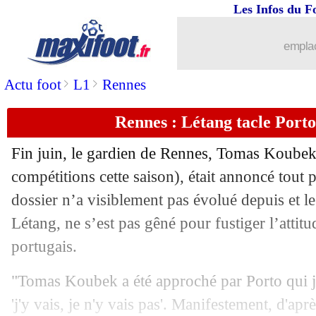
Les Infos du F
10/07
OM
: le capitaine, Villas-Boas en réfl
emplac
10/07
Bayern
: une offensive pour Ziyech ?
>
>
Actu foot
L1
Rennes
10/07
OM
: Fenerbahçe s'attaque à Njie
Rennes : Létang tacle Port
10/07
Bayern
: Kovac ne lâche pas Dembélé
Fin juin, le gardien de Rennes,
Tomas Koube
10/07
PSG
: Leonardo va parler avec Cavani
compétitions cette saison), était annoncé tout
dossier n’a visiblement pas évolué depuis et l
10/07
Real
: Arsenal propose 20 M€ pour Ma
Létang, ne s’est pas gêné pour fustiger l’atti
portugais.
10/07
Lille
: nouvelle offre pour Reine-Adél
"Tomas Koubek a été approché par Porto qui jo
10/07
Divers
: Y. Gourcuff vers la retraite ?
'j'y vais, je n'y vais pas'. Manifestement, d'apr