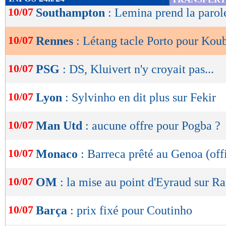
de
10/07
Southampton
: Lemina prend la parol
lecture
10/07
Rennes
: Létang tacle Porto pour Kou
OK
10/07
PSG
: DS, Kluivert n'y croyait pas...
10/07
Lyon
: Sylvinho en dit plus sur Fekir
10/07
Man Utd
: aucune offre pour Pogba ?
10/07
Monaco
: Barreca prêté au Genoa (offi
10/07
OM
: la mise au point d'Eyraud sur R
10/07
Barça
: prix fixé pour Coutinho