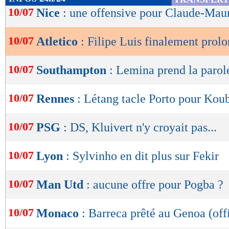
de
10/07
Nice
: une offensive pour Claude-Maur
lecture
10/07
Atletico
: Filipe Luis finalement prol
OK
10/07
Southampton
: Lemina prend la parol
10/07
Rennes
: Létang tacle Porto pour Kou
10/07
PSG
: DS, Kluivert n'y croyait pas...
10/07
Lyon
: Sylvinho en dit plus sur Fekir
10/07
Man Utd
: aucune offre pour Pogba ?
10/07
Monaco
: Barreca prêté au Genoa (offi