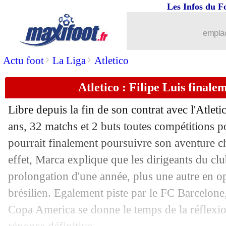
Les Infos du F
10/07
Bayern
: Hummels a fui Süle et Hern
emplac
10/07
Roma
: la retraite pour De Rossi ?
>
>
Actu foot
La Liga
Atletico
10/07
OM
: le capitaine, Villas-Boas en réfl
Atletico : Filipe Luis finale
10/07
Bayern
: une offensive pour Ziyech ?
Libre depuis la fin de son contrat avec l'Atlet
10/07
OM
: Fenerbahçe s'attaque à Njie
ans, 32 matchs et 2 buts toutes compétitions 
pourrait finalement poursuivre son aventure c
10/07
Bayern
: Kovac ne lâche pas Dembélé
effet, Marca explique que les dirigeants du c
prolongation d'une année, plus une autre en op
10/07
PSG
: Leonardo va parler avec Cavani
brésilien. Egalement piste par le FC Barcelone,
Copa America se donne le temps de la réflexi
10/07
Real
: Arsenal propose 20 M€ pour Ma