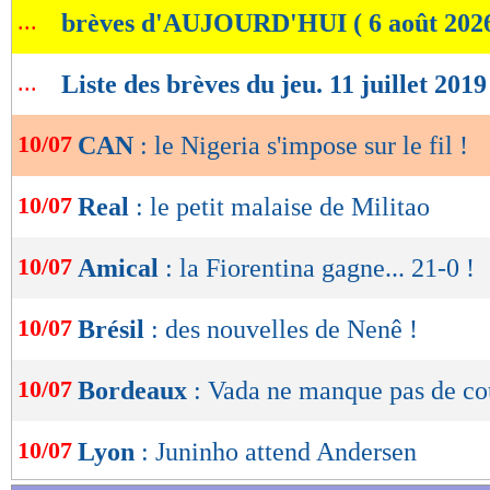
...
brèves d'AUJOURD'HUI ( 6 août 202
de
lecture
...
Liste des brèves du jeu. 11 juillet 2019
OK
10/07
CAN
: le Nigeria s'impose sur le fil !
10/07
Real
: le petit malaise de Militao
10/07
Amical
: la Fiorentina gagne... 21-0 !
10/07
Brésil
: des nouvelles de Nenê !
10/07
Bordeaux
: Vada ne manque pas de co
10/07
Lyon
: Juninho attend Andersen