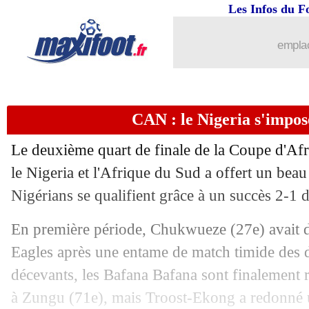
Les Infos du F
emplac
CAN : le Nigeria s'impose 
Le deuxième quart de finale de la Coupe d'Afr
le Nigeria et l'Afrique du Sud a offert un bea
Nigérians se qualifient grâce à un succès 2-1 
En première période, Chukwueze (27e) avait 
Eagles après une entame de match timide des
décevants, les Bafana Bafana sont finalement r
à Zungu (71e), mais Troost-Ekong a redonné u