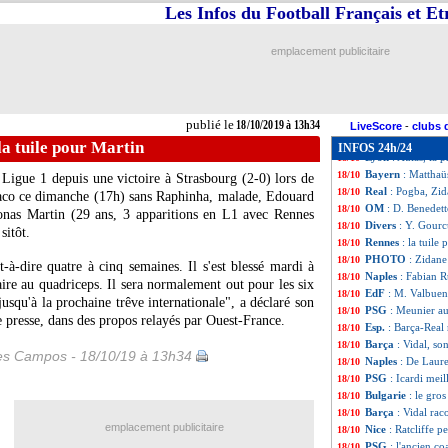
Strasbourg
: Sel
18/10
Les Infos du Football Français et E
Monaco
: Jardim
18/10
Dijon
: Jobard et 
18/10
emplacement publicitaire
Man Utd
: Zidane
18/10
Real
: T. Kubo - 
18/10
Real
: Schalke in
18/10
Lyon
: Garcia veu
18/10
publié le
18/10/2019 à 13h34
Esp.
: Barça-Real
18/10
LiveScore
-
clubs 
OM
: Villas-Boas
18/10
la tuile pour Martin
INFOS 24h/24
Lyon
: Aulas, la 
18/10
Bayern
: Matthaü
18/10
Ligue 1 depuis une victoire à Strasbourg (2-0) lors de
Real
: Pogba, Zid
18/10
naco ce dimanche (17h) sans Raphinha, malade, Edouard
OM
: D. Benedett
18/10
onas Martin
(29 ans, 3 apparitions en L1 avec Rennes
Divers
: Y. Gourcu
18/10
sitôt.
Rennes
: la tuile
18/10
PHOTO
: Zidane
18/10
st-à-dire quatre à cinq semaines. Il s'est blessé mardi à
Naples
: Fabian R
18/10
ire au quadriceps. Il sera normalement out pour les six
EdF
: M. Valbuena
18/10
usqu'à la prochaine trêve internationale", a déclaré son
PSG
: Meunier a
18/10
 presse, dans des propos relayés par Ouest-France.
Esp.
: Barça-Real 
18/10
Barça
: Vidal, s
18/10
les Campos - 18/10/19 à 13h34
Naples
: De Laure
18/10
PSG
: Icardi mei
18/10
Bulgarie
: le gro
18/10
Barça
: Vidal rac
18/10
emplacement publicitaire
Nice
: Ratcliffe p
18/10
PSG
: l'ancien c
18/10