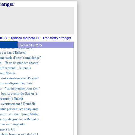
s jusqu'en 2024 (officiel)
tranger
 garde confiance en Glik
Garcia, clin d'oeil du destin
 et Pogba, Solskjaer réagit
"mon idole, c'est Messi"
téressé par Mariano ?
t miser sur la jeunesse
 déplacé au 18 décembre ?
de L1
-
Tableau mercato L1
-
Transferts étranger
 rappelle l'objectif majeur
TRANSFERTS
promesse aux supporters
s pas fan d'Eriksen
ane parle d'une "coïncidence"
o - "faire de grandes choses"
ff reprend... le tennis
 pour Martin
 s'est entretenu avec Pogba !
uiz est disponible, mais...
 - "j'ai été lynché pour rien"
u bon souvenir de Ben Arfa
reporté (officiel)
on avertissement à Dembélé
ntiis prévient ses attaquants
lleur que Cavani pour Madar
s coup de gueule de Berbatov
onte son intégration
ense à la C1
oach de Neymar se paie la L1