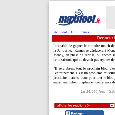
Actu foot
L1
Rennes
>
>
Rennes : 
Incapable de gagner le moindre match de 
la 3e journée, Rennes se déplacera à Mo
Mendy, en phase de reprise, ou encore
J
cette saison), qui ne devrait pas rejouer de 
"Il sera absent tout le prochain bloc, c'e
l'entraînement. C'est un problème muscula
prochains matchs, donc pour tout le bloc j
entraîneur Julien Stéphan en conférence de
Lu 14.044 fois
- Gil
afficher les réactions (+)
Partager