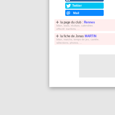
Twitter
Mail
la page du club :
Rennes
bilan, stats, réultats, calendrier,
effectif, tranferts, ...
la fiche de
Jonas
MARTIN
bilan, matchs, temps de jeu, carriée,
sélections, photos, ...