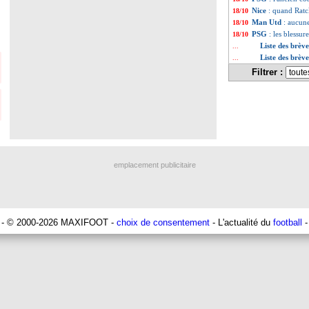
Nice
: quand Ratcl
18/10
Man Utd
: aucun
18/10
PSG
: les blessu
18/10
Liste des brèv
...
Liste des brèv
...
Filtrer :
emplacement publicitaire
- © 2000-2026 MAXIFOOT -
choix de consentement
- L'actualité du
football
-