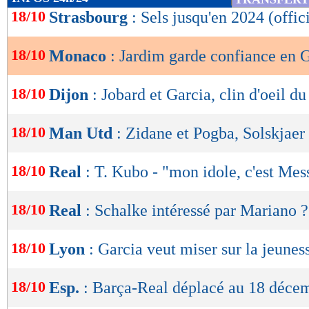
de
18/10
Strasbourg
: Sels jusqu'en 2024 (offic
lecture
18/10
Monaco
: Jardim garde confiance en 
OK
18/10
Dijon
: Jobard et Garcia, clin d'oeil du
18/10
Man Utd
: Zidane et Pogba, Solskjaer 
18/10
Real
: T. Kubo - "mon idole, c'est Mes
18/10
Real
: Schalke intéressé par Mariano ?
18/10
Lyon
: Garcia veut miser sur la jeunes
18/10
Esp.
: Barça-Real déplacé au 18 déce