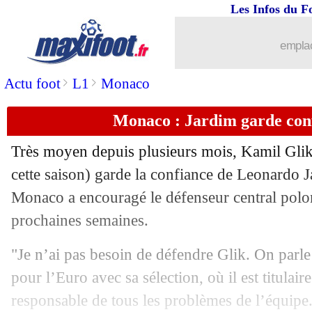
Les Infos du F
emplac
...
brèves d'AUJOURD'HUI ( 9 août 202
>
>
Actu foot
L1
Monaco
...
Liste des brèves du sam. 19 octobre 2
Monaco : Jardim garde conf
18/10
PSG
: Di Maria est en "confiance"
Très moyen depuis plusieurs mois,
Kamil Gli
18/10
Nice
: Dante - "Paris était meilleur"
cette saison) garde la confiance de Leonardo J
Monaco a encouragé le défenseur central polon
18/10
L1
: Nice 1-4 Paris SG (fini)
prochaines semaines.
18/10
ASSE
: D. Bouanga - "le derby a fait 
"Je n’ai pas besoin de défendre Glik. On parle 
pour l’Euro avec sa sélection, où il est titulaire
18/10
L2
: le classement provisoire
responsable de tous les problèmes de l’équipe