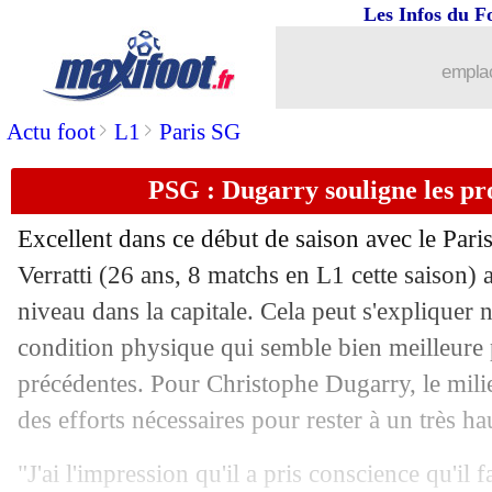
Les Infos du F
emplac
>
>
Actu foot
L1
Paris SG
PSG : Dugarry souligne les pr
Excellent dans ce début de saison avec le Par
Verratti
(26 ans, 8 matchs en L1 cette saison) 
niveau dans la capitale. Cela peut s'expliquer
condition physique qui semble bien meilleure 
précédentes. Pour Christophe Dugarry, le milie
des efforts nécessaires pour rester à un très ha
"J'ai l'impression qu'il a pris conscience qu'il 