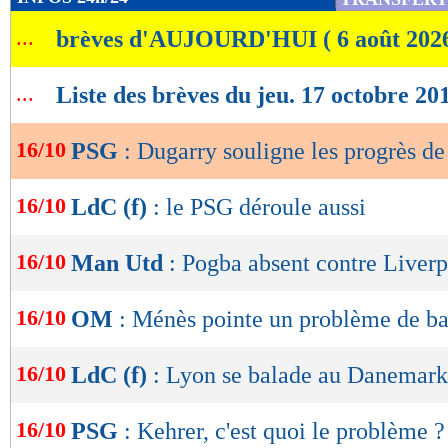
de
...
brèves d'AUJOURD'HUI ( 6 août 202
lecture
OK
...
Liste des brèves du jeu. 17 octobre 20
16/10
PSG
: Dugarry souligne les progrès de 
16/10
LdC (f)
: le PSG déroule aussi
16/10
Man Utd
: Pogba absent contre Liver
16/10
OM
: Ménès pointe un problème de b
16/10
LdC (f)
: Lyon se balade au Danemark
16/10
PSG
: Kehrer, c'est quoi le problème ?