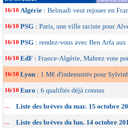
de
16/10
Algérie
: Belmadi veut rejouer en Fra
lecture
OK
16/10
PSG
: Paris, une ville raciste pour Alv
16/10
PSG
: rendez-vous avec Ben Arfa au
16/10
EdF
: France-Algérie, Mahrez vote po
16/10
Lyon
: 1 M€ d'indemnités pour Sylvin
16/10
Euro
: 6 qualifiés déjà connus
...
Liste des brèves du mar. 15 octobre 2
...
Liste des brèves du lun. 14 octobre 20