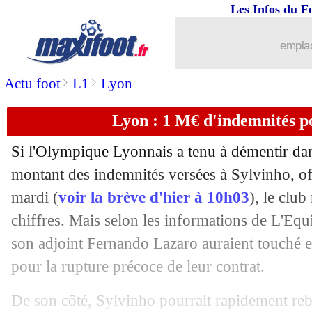
Les Infos du F
16/10
Juve
: un départ de Ronaldo, Paratici 
emplac
16/10
Algérie
: la France, Belmadi est optim
>
>
Actu foot
L1
Lyon
16/10
PSG
: Tuchel vise bien Havertz
Lyon : 1 M€ d'indemnités p
16/10
EdF (Espoirs)
: Edouard est bouillant 
Si l'Olympique Lyonnais a tenu à démentir d
montant des indemnités versées à Sylvinho, off
16/10
Monaco
: Fabregas a fait son mea cul
mardi (
voir la brève d'hier à 10h03
), le clu
16/10
chiffres. Mais selon les informations de L'Equip
PSG
: négociations ouvertes avec Ber
son adjoint Fernando Lazaro auraient touché
16/10
Sondage MF
: Garcia à l'OL, une mau
pour la rupture précoce de leur contrat.
16/10
PSG
: Icardi se sent bien avec Tuchel
De son côté, Sylvinho pourrait rapidement reb