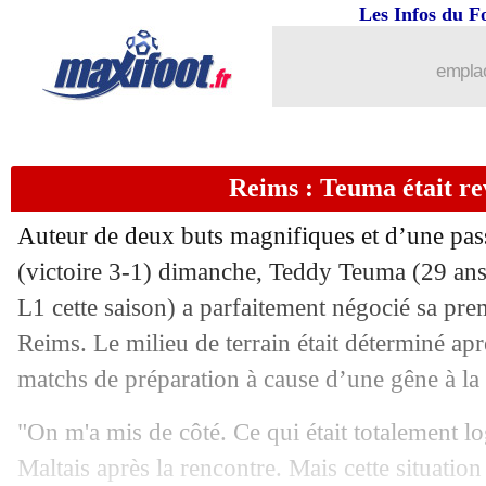
Les Infos du F
emplac
Reims : Teuma était r
Auteur de deux buts magnifiques et d’une pass
(victoire 3-1) dimanche,
Teddy Teuma
(29 ans,
L1 cette saison) a parfaitement négocié sa prem
Reims. Le milieu de terrain était déterminé ap
matchs de préparation à cause d’une gêne à la 
"On m'a mis de côté. Ce qui était totalement lo
Maltais après la rencontre. Mais cette situation