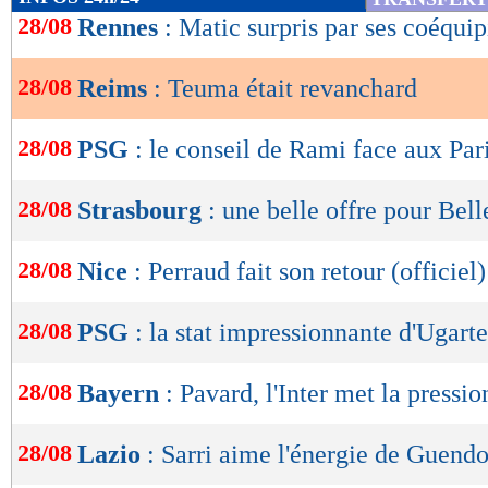
de
28/08
Rennes
: Matic surpris par ses coéquip
lecture
28/08
Reims
: Teuma était revanchard
OK
28/08
PSG
: le conseil de Rami face aux Par
28/08
Strasbourg
: une belle offre pour Bel
28/08
Nice
: Perraud fait son retour (officiel)
28/08
PSG
: la stat impressionnante d'Ugarte
28/08
Bayern
: Pavard, l'Inter met la pressio
28/08
Lazio
: Sarri aime l'énergie de Guend