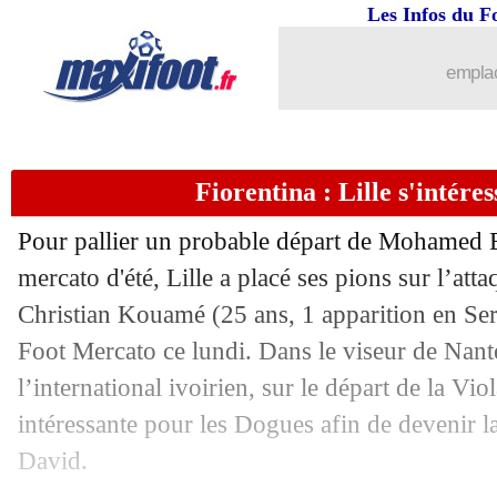
28/08
OM
: Sanchez a trop tardé
Les Infos du F
28/08
Rennes
: Matic surpris par ses coéquip
emplac
28/08
Reims
: Teuma était revanchard
Fiorentina : Lille s'intér
28/08
PSG
: le conseil de Rami face aux Par
Pour pallier un probable départ de Mohamed B
28/08
Strasbourg
: une belle offre pour Bel
mercato d'été, Lille a placé ses pions sur l’att
Christian
Kouamé
(25 ans, 1 apparition en Seri
28/08
Nice
: Perraud fait son retour (officiel)
Foot Mercato ce lundi. Dans le viseur de Nante
28/08
PSG
: la stat impressionnante d'Ugarte
l’international ivoirien, sur le départ de la Vio
intéressante pour les Dogues afin de devenir 
28/08
Bayern
: Pavard, l'Inter met la pressio
David.