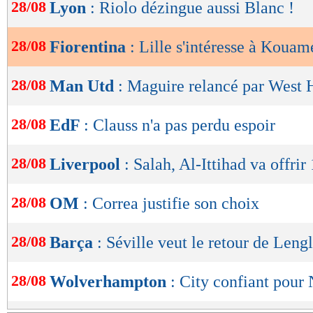
de
28/08
Lyon
: Riolo dézingue aussi Blanc !
lecture
28/08
Fiorentina
: Lille s'intéresse à Kouam
OK
28/08
Man Utd
: Maguire relancé par West
28/08
EdF
: Clauss n'a pas perdu espoir
28/08
Liverpool
: Salah, Al-Ittihad va offri
28/08
OM
: Correa justifie son choix
28/08
Barça
: Séville veut le retour de Lengl
28/08
Wolverhampton
: City confiant pour