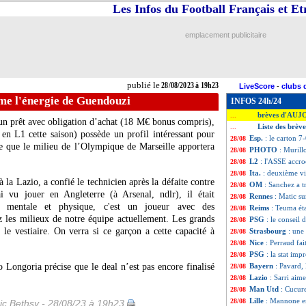
Les Infos du Football Français et E
emplacement publicitaire
publié le
28/08/2023 à 19h23
LiveScore
-
clubs 
ime l'énergie de Guendouzi
INFOS 24h/24
brèves d'AUJ
...
un prêt avec obligation d’achat (18 M€ bonus compris),
Liste des brèv
...
en L1 cette saison) possède un profil intéressant pour
Esp.
: le carton 7-
28/08
re que le milieu de l’Olympique de Marseille apportera
PHOTO
: Murill
28/08
L2
: l'ASSE accr
28/08
Ita.
: deuxième vic
28/08
 la Lazio, a confié le technicien après la défaite contre
OM
: Sanchez a t
28/08
 vu jouer en Angleterre (à Arsenal, ndlr), il était
Rennes
: Matic su
28/08
r mentale et physique, c'est un joueur avec des
Reims
: Teuma ét
28/08
z les milieux de notre équipe actuellement. Les grands
PSG
: le conseil
28/08
le vestiaire. On verra si ce garçon a cette capacité à
Strasbourg
: une
28/08
Nice
: Perraud fai
28/08
PSG
: la stat im
28/08
o Longoria précise que le deal n’est pas encore finalisé
Bayern
: Pavard, 
28/08
Lazio
: Sarri aim
28/08
Man Utd
: Cucure
28/08
Lille
: Mannone e
28/08
ic Bethsy - 28/08/23 à 19h23