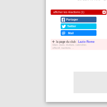
afficher les réactions (1)
Partager
Twitter
Mail
la page du club :
Lazio Rome
bilan, stats, réultats, calendrier,
effectif, tranferts, ...