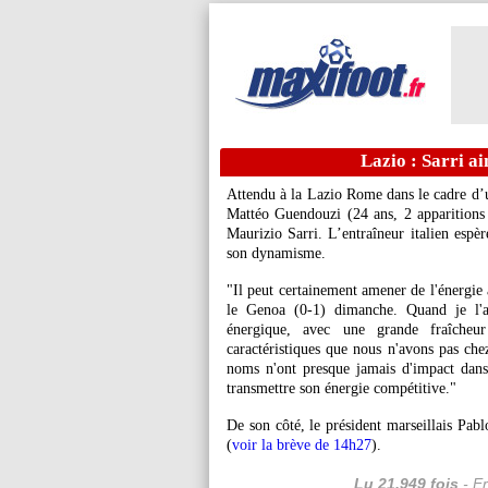
Lazio : Sarri a
Attendu à la Lazio Rome dans le cadre d’
Mattéo Guendouzi
(24 ans, 2 apparitions 
Maurizio Sarri. L’entraîneur italien espè
son dynamisme.
"Il peut certainement amener de l'énergie à
le Genoa (0-1) dimanche. Quand je l'ai
énergique, avec une grande fraîcheu
caractéristiques que nous n'avons pas che
noms n'ont presque jamais d'impact dans 
transmettre son énergie compétitive."
De son côté, le président marseillais Pabl
(
voir la brève de 14h27
).
Lu 21.949 fois
- Er