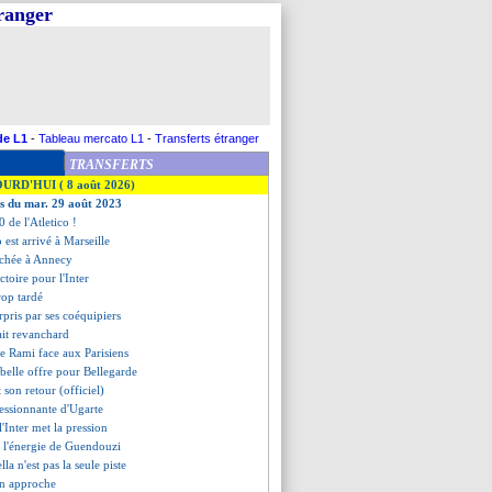
tranger
de L1
-
Tableau mercato L1
-
Transferts étranger
TRANSFERTS
OURD'HUI ( 8 août 2026)
es du mar. 29 août 2023
0 de l'Atletico !
o est arrivé à Marseille
ochée à Annecy
toire pour l'Inter
rop tardé
rpris par ses coéquipiers
ait revanchard
 de Rami face aux Parisiens
 belle offre pour Bellegarde
t son retour (officiel)
pressionnante d'Ugarte
l'Inter met la pression
e l'énergie de Guendouzi
lla n'est pas la seule piste
n approche