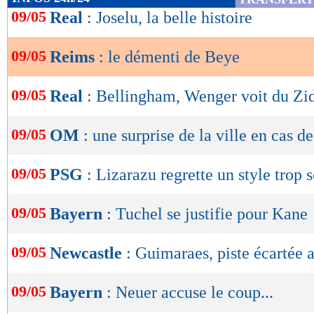
de
09/05
Real
: Joselu, la belle histoire
lecture
09/05
Reims
: le démenti de Beye
OK
09/05
Real
: Bellingham, Wenger voit du Zi
09/05
OM
: une surprise de la ville en cas de
09/05
PSG
: Lizarazu regrette un style trop 
09/05
Bayern
: Tuchel se justifie pour Kane
09/05
Newcastle
: Guimaraes, piste écartée
09/05
Bayern
: Neuer accuse le coup...