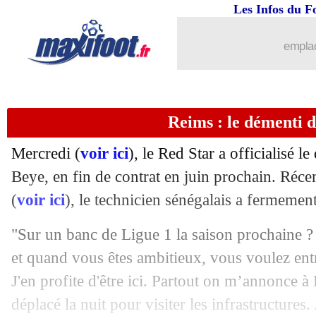
Les Infos du F
09/05
OM
: Moumbagna suit l'exemple Au
emplac
09/05
Chelsea
: Boehly sent un changement
09/05
Real
: le Ballon d'Or, Ancelotti vote V
Reims : le démenti 
09/05
Bayern
: Davies répond pour son aven
Mercredi (
voir ici
), le Red Star a officialisé l
09/05
Arsenal
: Jorginho a prolongé (officiel
Beye, en fin de contrat en juin prochain. Réc
(
voir ici
), le technicien sénégalais a fermemen
09/05
Dortmund
: Terzic félicité par Xabi 
"Sur un banc de Ligue 1 la saison prochaine ?
09/05
EdF
: Mbappé aux JO, Macron a fait p
et quand vous êtes ambitieux, vous voulez entr
J'en profite d'être ici. Partout on m’annonce à
09/05
Real
: Tchouaméni incertain pour la fi
déplacé la nuit pour visiter les infrastructures. J