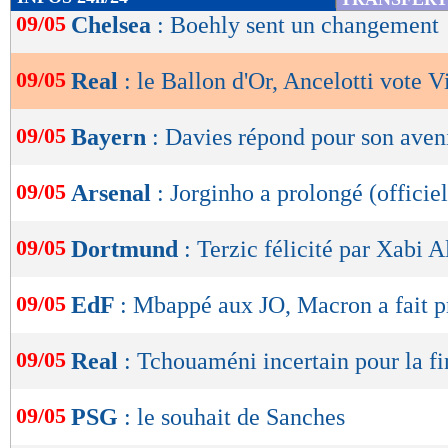
de
09/05
Chelsea
: Boehly sent un changement
lecture
09/05
Real
: le Ballon d'Or, Ancelotti vote V
OK
09/05
Bayern
: Davies répond pour son aven
09/05
Arsenal
: Jorginho a prolongé (officiel
09/05
Dortmund
: Terzic félicité par Xabi 
09/05
EdF
: Mbappé aux JO, Macron a fait p
09/05
Real
: Tchouaméni incertain pour la fi
09/05
PSG
: le souhait de Sanches