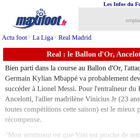
Les Infos du F
09/05
Dortmund
: un favori se dégage pour
emplac
09/05
Bayern
: Kane, Hargreaves épingle T
>
>
Actu foot
La Liga
Real Madrid
09/05
C3
: Atalanta-Marseille, les compos
Real : le Ballon d'Or, Ancelot
09/05
Sondage MF
: l'OM va passer à la tra
Bien parti dans la course au Ballon d'Or, l'atta
09/05
Barça
: Guido Rodriguez va bien sign
Germain Kylian Mbappé va probablement devo
succéder à Lionel Messi. Pour l'entraîneur du
09/05
OM
: la finale serait un exploit pour 
Ancelotti, l'ailier madrilène
Vinicius Jr
(23 ans
toutes compétitions cette saison) est le mieux p
09/05
JO
: la Guinée dans le groupe de la F
récompense.
09/05
Dortmund
: un pactole... en cas de sa
"Mon sentiment est que Vini est proche de rem