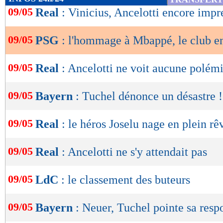
de
09/05
Real
: Vinicius, Ancelotti encore impr
lecture
09/05
PSG
: l'hommage à Mbappé, le club en
OK
09/05
Real
: Ancelotti ne voit aucune polém
09/05
Bayern
: Tuchel dénonce un désastre !
09/05
Real
: le héros Joselu nage en plein rê
09/05
Real
: Ancelotti ne s'y attendait pas
09/05
LdC
: le classement des buteurs
09/05
Bayern
: Neuer, Tuchel pointe sa resp