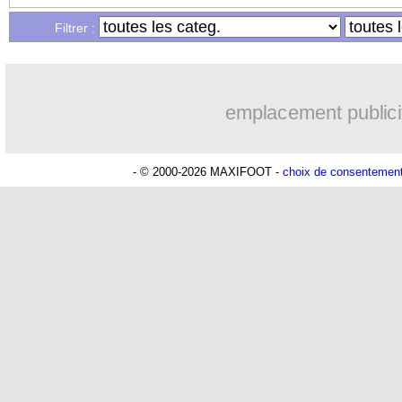
...
Liste des brèves du mer. 8 mai 2024
Filtrer :
...
Liste des brèves du mar. 7 mai 2024
emplacement publici
- © 2000-2026 MAXIFOOT -
choix de consentemen