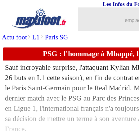
Les Infos du F
09/05
Portugal
: Mourinho admet une erreur.
emplac
09/05
Barça
: Cubarsi a bien prolongé (offic
>
>
Actu foot
L1
Paris SG
09/05
Lille
: l'OM accélère pour Fonseca !
PSG : l'hommage à Mbappé, le
09/05
Troyes
: les 4 joueurs mis à pied conn
Sauf incroyable surprise, l'attaquant Kylian
M
09/05
Bayern
: une première depuis 12 ans
26 buts en L1 cette saison), en fin de contrat e
le Paris Saint-Germain pour le Real Madrid. M
09/05
PSG
: des doutes de la part de Simons
dernier match avec le PSG au Parc des Prince
en Ligue 1, l'international français n'a toujo
09/05
Real
: Joselu, la belle histoire
sa décision de mettre un terme à son aventure
France.
09/05
Reims
: le démenti de Beye