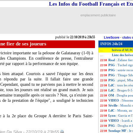
Les Infos du Football Français et E
emplacement publicitaire
publié le
22/10/2019 à 23h55
LiveScore
-
clubs 
ne fier de ses joueurs
INFOS 24h/24
brèves d'AUJ
...
ctoire importante sur la pelouse de Galatasaray (1-0) à
Liste des brèv
...
 des Champions. En conférence de presse, l'entraîneur
Real
: Zidane fier
22/10
rté par rapport à la performance de son équipe.
PSG
: Tuchel ri
22/10
PSG
: soirée rec
22/10
bien attaqué. Courtois a sauvé l'équipe sur les deux
PSG
: Thiago Si
22/10
 répondu par la suite. Il fallait faire une grande
PSG
: piqué, Mb
22/10
. Cependant, quand tu ne parviens pas à mettre le second
LdC
: tous les rés
22/10
ste, tous les joueurs ont réalisé un grand match. Je suis
LdC
: Bruges 0-5 
22/10
semaine tranquille après ce succès ? Non, ça n'existe pas
OM
: Drogba pou
22/10
 de la prestation de l'équipe", a souligné le technicien
VIDEO
: l'énorm
22/10
Séville
: Monchi r
22/10
LdC
: Morata, au
22/10
ce à la 2e place du Groupe A derrière le Paris Saint-
Lyon
: Garcia et l
22/10
VIDEO
: Icardi 
22/10
PSG
: Drogba et
22/10
Sondage MF
: le
22/10
en Da Silva - 22/10/19 à 23h55