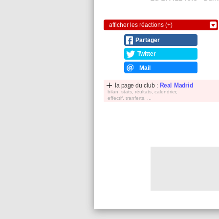
afficher les réactions (+)
Partager
Twitter
Mail
la page du club :
Real Madrid
bilan, stats, réultats, calendrier,
effectif, tranferts, ...