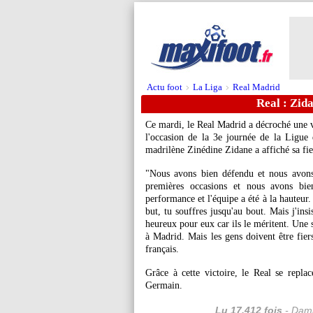
Actu foot
La Liga
Real Madrid
>
>
Real : Zida
Ce mardi, le Real Madrid a décroché une vi
l'occasion de la 3e journée de la Ligue
madrilène Zinédine Zidane a affiché sa fie
"Nous avons bien défendu et nous avons 
premières occasions et nous avons bien
performance et l'équipe a été à la hauteur
but, tu souffres jusqu'au bout. Mais j'insi
heureux pour eux car ils le méritent. Une 
à Madrid. Mais les gens doivent être fiers
français.
Grâce à cette victoire, le Real se repla
Germain.
Lu 17.412 fois
- Dami