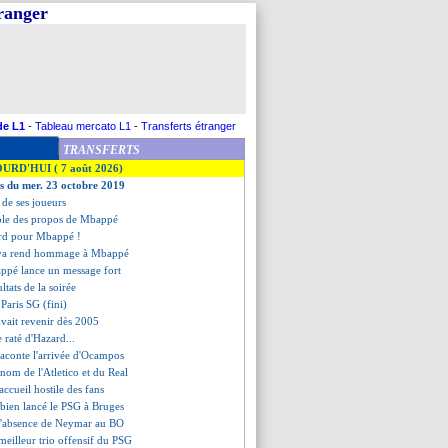
tranger
de L1
-
Tableau mercato L1
-
Transferts étranger
TRANSFERTS
OURD'HUI ( 7 août 2026)
es du mer. 23 octobre 2019
 de ses joueurs
gole des propos de Mbappé
ord pour Mbappé !
lva rend hommage à Mbappé
appé lance un message fort
ultats de la soirée
Paris SG (fini)
vait revenir dès 2005
e raté d'Hazard...
aconte l'arrivée d'Ocampos
 nom de l'Atletico et du Real
'accueil hostile des fans
a bien lancé le PSG à Bruges
 l'absence de Neymar au BO
 meilleur trio offensif du PSG