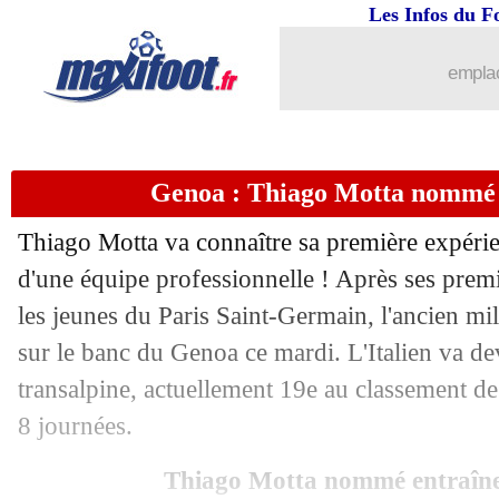
Les Infos du F
22/10
Real
: Zidane fier de ses joueurs
emplac
22/10
PSG
: Tuchel rigole des propos de M
22/10
PSG
: soirée record pour Mbappé !
Genoa : Thiago Motta nommé e
22/10
PSG
: Thiago Silva rend hommage à
Thiago Motta va connaître sa première expérien
22/10
PSG
: piqué, Mbappé lance un messag
d'une équipe professionnelle ! Après ses premi
les jeunes du Paris Saint-Germain, l'ancien mi
22/10
LdC
: tous les résultats de la soirée
sur le banc du Genoa ce mardi. L'Italien va de
transalpine, actuellement 19e au classement de
22/10
LdC
: Bruges 0-5 Paris SG (fini)
8 journées.
22/10
OM
: Drogba pouvait revenir dès 200
Thiago Motta nommé entraîn