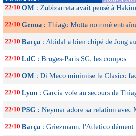
de
22/10
OM
: Zubizarreta avait pensé à Hakim
lecture
22/10
Genoa
: Thiago Motta nommé entraîne
OK
22/10
Barça
: Abidal a bien chipé de Jong 
22/10
LdC
: Bruges-Paris SG, les compos
22/10
OM
: Di Meco minimise le Clasico f
22/10
Lyon
: Garcia vole au secours de Thi
22/10
PSG
: Neymar adore sa relation avec
22/10
Barça
: Griezmann, l'Atletico dément