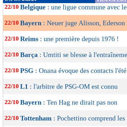
de
22/10
Belgique
: une ligue commune avec le
lecture
22/10
Bayern
: Neuer juge Alisson, Ederson 
OK
22/10
Reims
: une première depuis 1976 !
22/10
Barça
: Umtiti se blesse à l'entraînem
22/10
PSG
: Onana évoque des contacts l'été
22/10
L1
: l'arbitre de PSG-OM est connu
22/10
Bayern
: Ten Hag ne dirait pas non
22/10
Tottenham
: Pochettino comprend les 