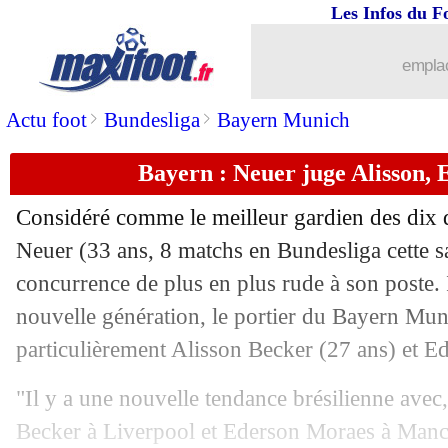
Les Infos du F
22/10
PSG
: Drogba et l'absence de Neymar
emplac
22/10
Sondage MF
: le meilleur trio offens
>
>
Actu foot
Bundesliga
Bayern Munich
22/10
LdC
: l'Atletico arrache la victoire !
Bayern : Neuer juge Alisson, 
22/10
OM
: Zubizarreta avait pensé à Hakim
Considéré comme le meilleur gardien des dix 
22/10
Genoa
: Thiago Motta nommé entraîne
Neuer
(33 ans, 8 matchs en Bundesliga cette s
concurrence de plus en plus rude à son poste. I
22/10
Barça
: Abidal a bien chipé de Jong 
nouvelle génération, le portier du Bayern Mun
particulièrement Alisson Becker (27 ans) et
Ed
22/10
LdC
: Bruges-Paris SG, les compos
"Il y a une nouvelle tendance brésilienne ave
22/10
OM
: Di Meco minimise le Clasico f
Becker à Liverpool et Ederson Moraes à Manch