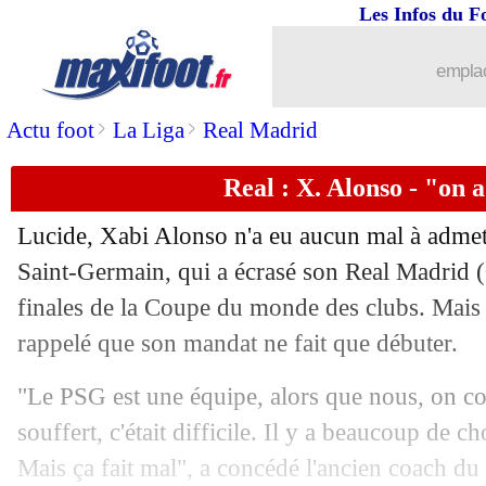
Les Infos du F
emplac
>
>
Actu foot
La Liga
Real Madrid
Real : X. Alonso - "on a
Lucide, Xabi Alonso n'a eu aucun mal à admett
Saint-Germain, qui a écrasé son Real Madrid (
finales de la Coupe du monde des clubs. Mais 
rappelé que son mandat ne fait que débuter.
"Le PSG est une équipe, alors que nous, on 
souffert, c'était difficile. Il y a beaucoup de c
Mais ça fait mal", a concédé l'ancien coach d