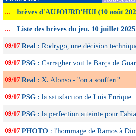
de
...
brèves d'AUJOURD'HUI (10 août 202
lecture
OK
...
Liste des brèves du jeu. 10 juillet 2025
09/07
Real
: Rodrygo, une décision techniqu
09/07
PSG
: Carragher voit le Barça de Guar
09/07
Real
: X. Alonso - "on a souffert"
09/07
PSG
: la satisfaction de Luis Enrique
09/07
PSG
: la perfection atteinte pour Fabi
09/07
PHOTO
: l'hommage de Ramos à Dio