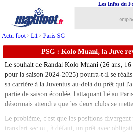
Les Infos du F
09/07
Reims
: l'OL en L1, Caillot s'y attenda
emplac
09/07
OM
: Medina partage ses motivations
>
>
Actu foot
L1
Paris SG
09/07
Euro (f)
: l'Angleterre corrige les Pay
PSG : Kolo Muani, la Juve rev
09/07
CdM Clubs
: Paris SG-Real Madrid, 
Le souhait de Randal Kolo
Muani
(26 ans, 16 
09/07
Lyon
: M. Kang - "on a travaillé 24h/
pour la saison 2024-2025) pourra-t-il se réali
sa carrière à la Juventus au-delà du prêt qui l'
09/07
LdC
: le Top 8 un peu plus avantagé
partie de saison écoulée, l'attaquant lié au Par
désormais attendre que les deux clubs se mette
09/07
Atalanta
: Al Qadisiyah mise gros sur
Le problème, c'est que les positions divergent
09/07
Nice
: Ilie encore prêté en Italie (offici
transfert sec ou, à défaut, un prêt avec obliga