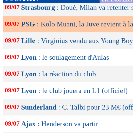
de
09/07
Strasbourg
: Doué, Milan va retenter 
lecture
09/07
PSG
: Kolo Muani, la Juve revient à l
OK
09/07
Lille
: Virginius vendu aux Young Boys
09/07
Lyon
: le soulagement d'Aulas
09/07
Lyon
: la réaction du club
09/07
Lyon
: le club jouera en L1 (officiel)
09/07
Sunderland
: C. Talbi pour 23 M€ (off
09/07
Ajax
: Henderson va partir