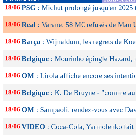
de
18/06
PSG
: Michut prolongé jusqu'en 2025 (
lecture
18/06
Real
: Varane, 58 M€ refusés de Man U
OK
18/06
Barça
: Wijnaldum, les regrets de Ko
18/06
Belgique
: Mourinho épingle Hazard, m
18/06
OM
: Lirola affiche encore ses intenti
18/06
Belgique
: K. De Bruyne - "comme au 
18/06
OM
: Sampaoli, rendez-vous avec Dav
18/06
VIDEO
: Coca-Cola, Yarmolenko fait 