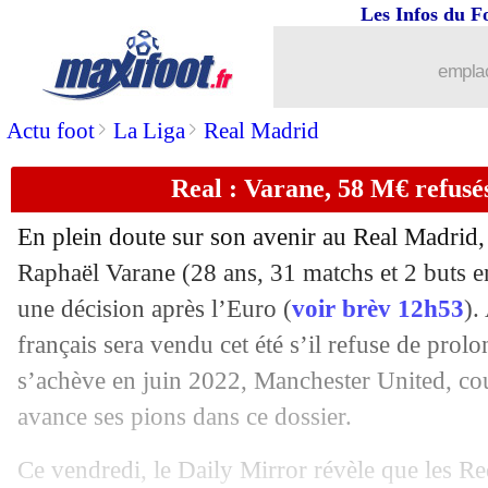
Les Infos du F
18/06
Euro
: Angleterre-Ecosse, les compos
emplac
18/06
Chelsea
: l'Inter pense au retour de K
>
>
Actu foot
La Liga
Real Madrid
18/06
EdF
: Larqué voit un Pogba différent
Real : Varane, 58 M€ refusé
18/06
EdF
: DD brouille les pistes avant la 
En plein doute sur son avenir au Real Madrid, 
18/06
Danemark
: Eriksen a quitté l'hôpital
Raphaël Varane (28 ans, 31 matchs et 2 buts e
une décision après l’Euro (
voir brèv 12h53
).
18/06
Bordeaux
: ultimatum pour les offres 
français sera vendu cet été s’il refuse de prol
s’achève en juin 2022, Manchester United, cou
18/06
EdF
: Griezmann, le bel hommage de
avance ses pions dans ce dossier.
18/06
Hongrie
: Français, Nego attend les B
Ce vendredi, le Daily Mirror révèle que les R